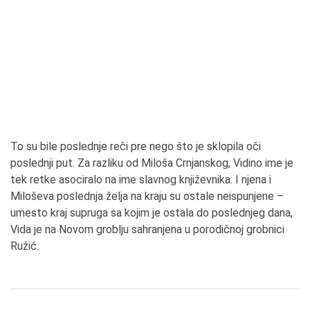
To su bile poslednje reči pre nego što je sklopila oči
poslednji put. Za razliku od Miloša Crnjanskog, Vidino ime je
tek retke asociralo na ime slavnog književnika. I njena i
Miloševa poslednja želja na kraju su ostale neispunjene –
umesto kraj supruga sa kojim je ostala do poslednjeg dana,
Vida je na Novom groblju sahranjena u porodičnoj grobnici
Ružić.