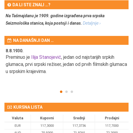
DA LI STE ZNALI …?
Na Tašmajdanu je 1909. godine izgrađena prva srpska
Seizmološka stanica, koja postoji i danas.
Detaljnije ›
NA DANAŠNJI DAN …
8.8.1930.
8.
Preminuo je
Ilija Stanojević
, jedan od najstarijih srpkih
U 
u
glumaca, prvi srpski režiser, jedan od prvih filmskih glumaca
u srpskim krajevima.
KURSNA LISTA
Valuta
Kupovni
Srednji
Prodajni
EUR
117,3000
117,3736
117,7000
AUD
70,5000
71,9765
72,2000