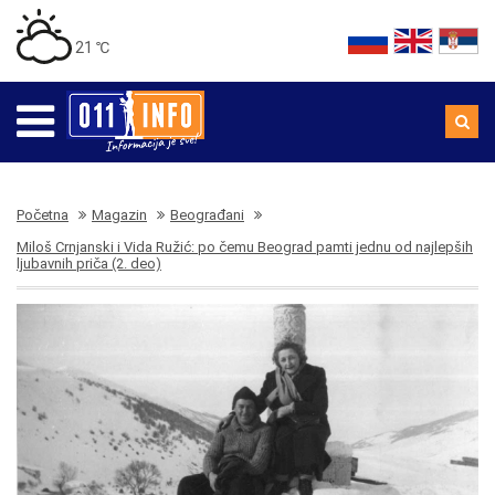
21 ℃
Početna
Magazin
Beograđani
Miloš Crnjanski i Vida Ružić: po čemu Beograd pamti jednu od najlepših
ljubavnih priča (2. deo)