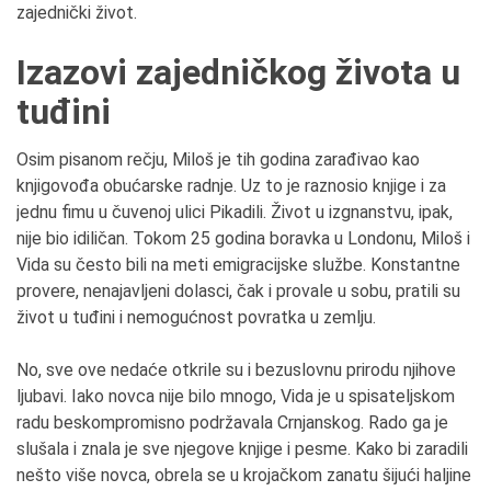
zajednički život.
Izazovi zajedničkog života u
tuđini
Osim pisanom rečju, Miloš je tih godina zarađivao kao
knjigovođa obućarske radnje. Uz to je raznosio knjige i za
jednu fimu u čuvenoj ulici Pikadili. Život u izgnanstvu, ipak,
nije bio idiličan. Tokom 25 godina boravka u Londonu, Miloš i
Vida su često bili na meti emigracijske službe. Konstantne
provere, nenajavljeni dolasci, čak i provale u sobu, pratili su
život u tuđini i nemogućnost povratka u zemlju.
No, sve ove nedaće otkrile su i bezuslovnu prirodu njihove
ljubavi. Iako novca nije bilo mnogo, Vida je u spisateljskom
radu beskompromisno podržavala Crnjanskog. Rado ga je
slušala i znala je sve njegove knjige i pesme. Kako bi zaradili
nešto više novca, obrela se u krojačkom zanatu šijući haljine