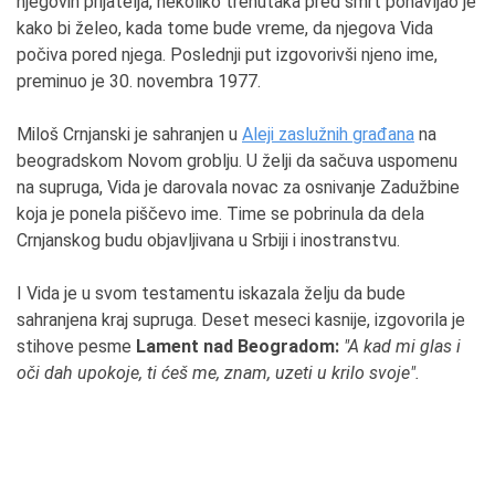
njegovih prijatelja, nekoliko trenutaka pred smrt ponavljao je
kako bi želeo, kada tome bude vreme, da njegova Vida
počiva pored njega. Poslednji put izgovorivši njeno ime,
preminuo je 30. novembra 1977.
Miloš Crnjanski je sahranjen u
Aleji zaslužnih građana
na
beogradskom Novom groblju. U želji da sačuva uspomenu
na supruga, Vida je darovala novac za osnivanje Zadužbine
koja je ponela piščevo ime. Time se pobrinula da dela
Crnjanskog budu objavljivana u Srbiji i inostranstvu.
I Vida je u svom testamentu iskazala želju da bude
sahranjena kraj supruga. Deset meseci kasnije, izgovorila je
stihove pesme
Lament nad Beogradom:
"A kad mi glas i
oči dah upokoje, ti ćeš me, znam, uzeti u krilo svoje".