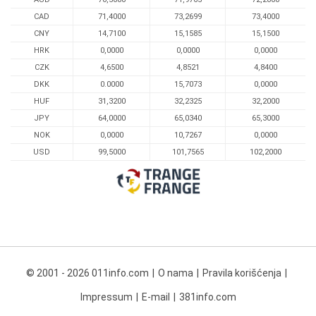
CAD
71,4000
73,2699
73,4000
CNY
14,7100
15,1585
15,1500
HRK
0,0000
0,0000
0,0000
CZK
4,6500
4,8521
4,8400
DKK
0.0000
15,7073
0,0000
HUF
31,3200
32,2325
32,2000
JPY
64,0000
65,0340
65,3000
NOK
0,0000
10,7267
0,0000
USD
99,5000
101,7565
102,2000
© 2001 - 2026 011info.com
O nama
Pravila korišćenja
Impressum
E-mail
381info.com