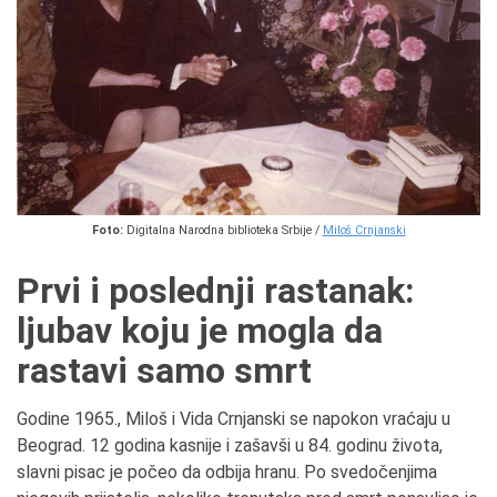
Foto:
Digitalna Narodna biblioteka Srbije /
Miloš Crnjanski
Prvi i poslednji rastanak:
ljubav koju je mogla da
rastavi samo smrt
Godine 1965., Miloš i Vida Crnjanski se napokon vraćaju u
Beograd. 12 godina kasnije i zašavši u 84. godinu života,
slavni pisac je počeo da odbija hranu. Po svedočenjima