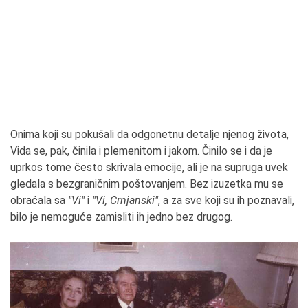
Onima koji su pokušali da odgonetnu detalje njenog života,
Vida se, pak, činila i plemenitom i jakom. Činilo se i da je
uprkos tome često skrivala emocije, ali je na supruga uvek
gledala s bezgraničnim poštovanjem. Bez izuzetka mu se
obraćala sa
"Vi"
i
"Vi, Crnjanski"
, a za sve koji su ih poznavali,
bilo je nemoguće zamisliti ih jedno bez drugog.