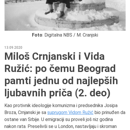
Foto
: Digitalna NBS / M. Cranjski
13.09.2020
Miloš Crnjanski i Vida
Ružić: po čemu Beograd
pamti jednu od najlepših
ljubavnih priča (2. deo)
Kao protivnik ideologije komunizma i predsednika Josipa
Broza, Crnjanski je sa
suprugom Vidom Ružić
bio prinuđen da
ostane van Srbije. U emigraciji su proveli još niz godina
nakon rata. Preselivši se u London, nastavljaju i skroman