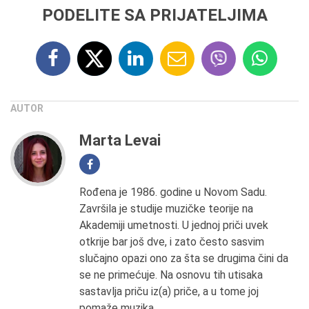
PODELITE SA PRIJATELJIMA
AUTOR
Marta Levai
Rođena je 1986. godine u Novom Sadu.
Završila je studije muzičke teorije na
Akademiji umetnosti. U jednoj priči uvek
otkrije bar još dve, i zato često sasvim
slučajno opazi ono za šta se drugima čini da
se ne primećuje. Na osnovu tih utisaka
sastavlja priču iz(a) priče, a u tome joj
pomaže muzika.