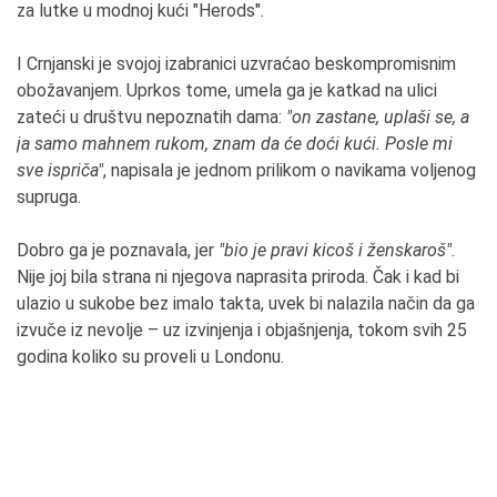
za lutke u modnoj kući "Herods".
I Crnjanski je svojoj izabranici uzvraćao beskompromisnim
obožavanjem. Uprkos tome, umela ga je katkad na ulici
zateći u društvu nepoznatih dama:
"on zastane, uplaši se, a
ja samo mahnem rukom, znam da će doći kući. Posle mi
sve ispriča"
, napisala je jednom prilikom o navikama voljenog
supruga.
Dobro ga je poznavala, jer
"bio je pravi kicoš i ženskaroš"
.
Nije joj bila strana ni njegova naprasita priroda. Čak i kad bi
ulazio u sukobe bez imalo takta, uvek bi nalazila način da ga
izvuče iz nevolje – uz izvinjenja i objašnjenja, tokom svih 25
godina koliko su proveli u Londonu.