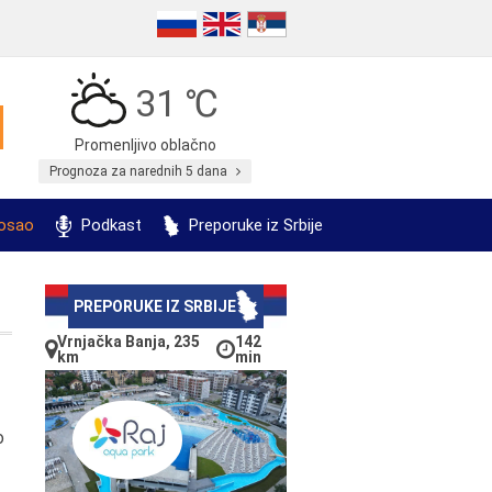
31 ℃
Promenljivo oblačno
Prognoza za narednih 5 dana
posao
Podkast
Preporuke iz Srbije
PREPORUKE IZ SRBIJE
Vrnjačka Banja, 235
142
km
min
o