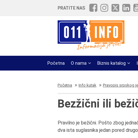
PRATITE NAS
Početna
O nama
Biznis katalog
Početna
Info kutak
Pravopis srpskog j
Bezžični ili beži
Pravilno je bežični. Pošto zbog jedna
dva ista suglasnika jedan pored drugo