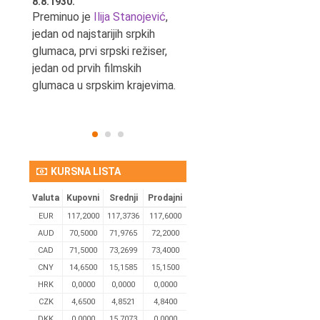
8.8.1930.
8.8.1898.
nović,
Preminuo je
Ilija Stanojević
,
U Beogradu je rođen Pavle
ditelj,
jedan od najstarijih srpkih
Bihalji, književnik i izdavač.
eta
glumaca, prvi srpski režiser,
jedan od prvih filmskih
glumaca u srpskim krajevima.
KURSNA LISTA
Valuta
Kupovni
Srednji
Prodajni
EUR
117,2000
117,3736
117,6000
AUD
70,5000
71,9765
72,2000
CAD
71,5000
73,2699
73,4000
CNY
14,6500
15,1585
15,1500
HRK
0,0000
0,0000
0,0000
CZK
4,6500
4,8521
4,8400
DKK
0.0000
15,7073
0,0000