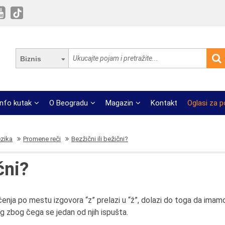
Biznis
Info kutak
O Beogradu
Magazin
Kontakt
Oglasi za 
ezika
Promene reči
Bezžični ili bežični?
čni?
čenja po mestu izgovora “z” prelazi u “ž”, dolazi do toga da imam
g zbog čega se jedan od njih ispušta.