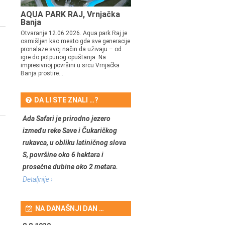
AQUA PARK RAJ, Vrnjačka
Banja
Otvaranje 12.06.2026. Aqua park Raj je
osmišljen kao mesto gde sve generacije
pronalaze svoj način da uživaju – od
igre do potpunog opuštanja. Na
impresivnoj površini u srcu Vrnjačka
Banja prostire...
DA LI STE ZNALI …?
Ada Safari je prirodno jezero
između reke Save i Čukaričkog
rukavca, u obliku latiničnog slova
S, površine oko 6 hektara i
prosečne dubine oko 2 metara.
Detaljnije ›
NA DANAŠNJI DAN …