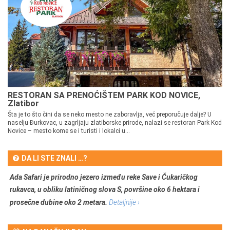
RESTORAN SA PRENOĆIŠTEM PARK KOD NOVICE,
Zlatibor
Šta je to što čini da se neko mesto ne zaboravlja, već preporučuje dalje? U
naselju Đurkovac, u zagrljaju zlatiborske prirode, nalazi se restoran Park Kod
Novice – mesto kome se i turisti i lokalci u...
DA LI STE ZNALI …?
Ada Safari je prirodno jezero između reke Save i Čukaričkog
rukavca, u obliku latiničnog slova S, površine oko 6 hektara i
prosečne dubine oko 2 metara.
Detaljnije ›