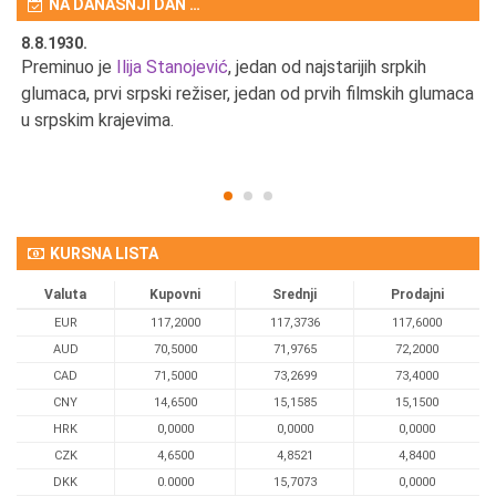
NA DANAŠNJI DAN …
8.8.1930.
8.
Preminuo je
Ilija Stanojević
, jedan od najstarijih srpkih
U 
u
glumaca, prvi srpski režiser, jedan od prvih filmskih glumaca
u srpskim krajevima.
KURSNA LISTA
Valuta
Kupovni
Srednji
Prodajni
EUR
117,2000
117,3736
117,6000
AUD
70,5000
71,9765
72,2000
CAD
71,5000
73,2699
73,4000
CNY
14,6500
15,1585
15,1500
HRK
0,0000
0,0000
0,0000
CZK
4,6500
4,8521
4,8400
DKK
0.0000
15,7073
0,0000