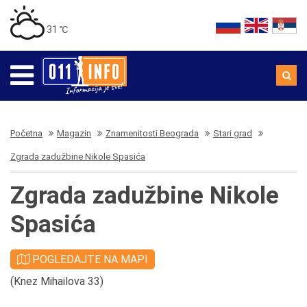
31 ℃
Početna
Magazin
Znamenitosti Beograda
Stari grad
Zgrada zadužbine Nikole Spasića
Zgrada zadužbine Nikole
Spasića
POGLEDAJTE NA MAPI
(Knez Mihailova 33)