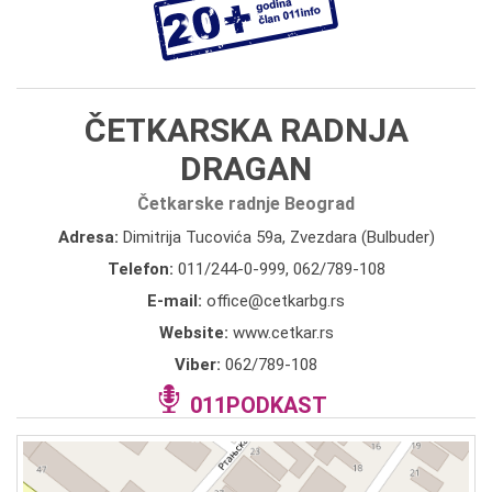
ČETKARSKA RADNJA
DRAGAN
Četkarske radnje Beograd
Adresa:
Dimitrija Tucovića 59a, Zvezdara (Bulbuder)
Telefon:
011/244-0-999
,
062/789-108
E-mail:
office@cetkarbg.rs
Website:
www.cetkar.rs
Viber:
062/789-108
011PODKAST