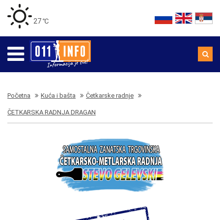
27 ℃
Početna
Kuća i bašta
Četkarske radnje
ČETKARSKA RADNJA DRAGAN