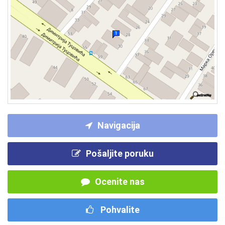
Navigacija
Pošaljite poruku
Ocenite nas
Pohvalite