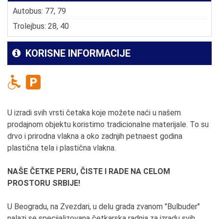
Autobus: 77, 79
Trolejbus: 28, 40
KORISNE INFORMACIJE
U izradi svih vrsti četaka koje možete naći u našem
prodajnom objektu koristimo tradicionalne materijale. To su
drvo i prirodna vlakna a oko zadnjih petnaest godina
plastična tela i plastična vlakna.
NAŠE ČETKE PERU, ČISTE I RADE NA CELOM
PROSTORU SRBIJE!
U Beogradu, na Zvezdari, u delu grada zvanom "Bulbuder"
nalazi se specijalizovana četkarska radnja za izradu svih