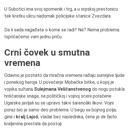
U Subotici ima svoj spomenik i trg, a u srpskoj prestonicu
tek kratku ulicu nadomak policijske stanice Zvezdara.
Da li sada nagađate o kome se radi? Ne? Nema problema.
Ispričaćemo vam jednu priču.
Crni čovek u smutna
vremena
Odavno je poznato da mračna vremena rađaju sumnjive ljude
i ponekog heroja. U povečerje Mohačke bitke, u kojoj je
vojska sultana
Sulejmana Veličanstvenog
do nogu potukla
hrišćanske snage, na političkoj i vojnoj sceni poražene
Ugarske javljali su se upravo takvi šarenoliki likovi. Vojni
poraz bio je samo deo problema. U begu sa bojnog polja,
gine i
kralj Lajoš
, vladar bez naslednika, čime je
de facto
kraljevina prestala da postoji.