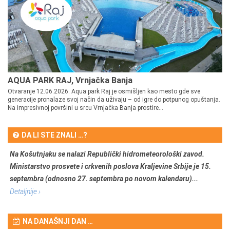
AQUA PARK RAJ, Vrnjačka Banja
Otvaranje 12.06.2026. Aqua park Raj je osmišljen kao mesto gde sve
generacije pronalaze svoj način da uživaju – od igre do potpunog opuštanja.
Na impresivnoj površini u srcu Vrnjačka Banja prostire...
DA LI STE ZNALI …?
Na Košutnjaku se nalazi Republički hidrometeorološki zavod.
Ministarstvo prosvete i crkvenih poslova Kraljevine Srbije je 15.
septembra (odnosno 27. septembra po novom kalendaru)...
Detaljnije ›
NA DANAŠNJI DAN …