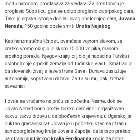
među narodom, proglašava za vladara. Za prestonicu je
proglasio Suboticu, gde se ubrzo proglasio za srpskog cara.
Tako je srpska istorija dobila i svog poslednjeg cara,
Jovana
Nenada
, 150 godina posle smrti
Uroša Nejakog
.
Kao harizmatična ličnost, ovenčana vojnom slavom, za
kratko vreme okupio je skoro 15.000 vojnika, mahom
srpskog porekla. Njegov krajnji cilj bio je napad na Tursku i
oslobođenje srpskih zemalja od tuđinske vlasti. Smatrao je
da slovenski živalj s leve strane Save i Dunava zaslužuje
autonomiju, sopstvenu državu. Za to su mu, pak, trebali
saveznici.
I ovde se vraćamo na priču sa početka. Naime, dok se
Jovan Nenad borio protiv turske carevine i organizovao
kakvu-takvu državu u oslobođenim krajevima, u Ugarskoj je
buktao građanski rat. Jovan je u početku stao na stranu
samoporglašenog kralja Jovana Zapolje, da bi brzo prešao
na stranu austrijskog
kralja Ferdinanda
koji je za sebe