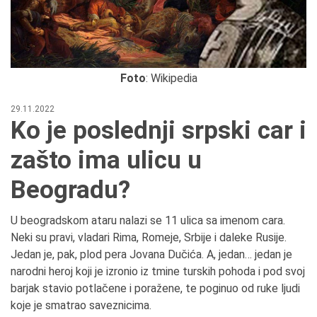
Foto
: Wikipedia
29.11.2022
Ko je poslednji srpski car i
zašto ima ulicu u
Beogradu?
U beogradskom ataru nalazi se 11 ulica sa imenom cara.
Neki su pravi, vladari Rima, Romeje, Srbije i daleke Rusije.
Jedan je, pak, plod pera Jovana Dučića. A, jedan… jedan je
narodni heroj koji je izronio iz tmine turskih pohoda i pod svoj
barjak stavio potlačene i poražene, te poginuo od ruke ljudi
koje je smatrao saveznicima.