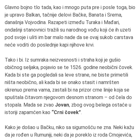
Glavno bojno tlo tada, kao i mnogo puta pre i posle toga, bio
je upravo Balkan, tačnije delovi Bačke, Banata i Srema,
današnja Vojvodina. Razapeti između Turaka i Mađari,
ondašnji stanovnici tražili su narodnog vođu koji će ih uzeti
pod svoje i uliti im bar malo nade da se ovaj sukob carstava
neće voditi do poslednje kapi njihove krvi.
Tako i bi. Iz sumraka neizvesnosti i straha koji je gušio
običnog seljaka, pojavio se te 1526. godine neobični čovek.
Kada bi ste ga pogledali sa leve strane, ne biste primetili
ništa neobično, ali kada bi se onako stasit i namršten
okrenuo prema vama, zastali bi na prizor crne linije koja se
spuštala čitavom njegovom desnom stranom – od čela do
stopala. Mada se zvao
Jovan
, zbog ovog belega ostaće u
istoriji zapamćen kao
“Crni čovek”
.
Kako je došao u Bačku, niko sa sigurnošću ne zna. Neki kažu
da je rođen u Rumuniji, neki da je poreklo iz roda Crnojevića,