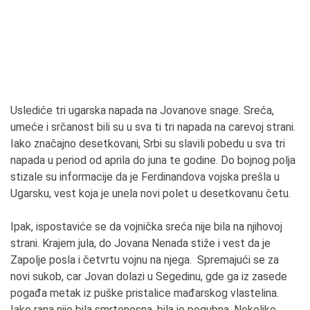
Uslediće tri ugarska napada na Jovanove snage. Sreća,
umeće i srčanost bili su u sva ti tri napada na carevoj strani.
Iako značajno desetkovani, Srbi su slavili pobedu u sva tri
napada u period od aprila do juna te godine. Do bojnog polja
stizale su informacije da je Ferdinandova vojska prešla u
Ugarsku, vest koja je unela novi polet u desetkovanu četu.
Ipak, ispostaviće se da vojnička sreća nije bila na njihovoj
strani. Krajem jula, do Jovana Nenada stiže i vest da je
Zapolje posla i četvrtu vojnu na njega. Spremajući se za
novi sukob, car Jovan dolazi u Segedinu, gde ga iz zasede
pogađa metak iz puške pristalice mađarskog vlastelina.
Iako rana nije bila smrtonosna, bila je pogubna. Nekoliko