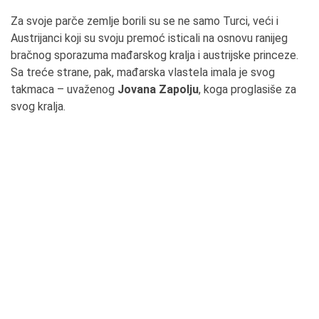
Za svoje parče zemlje borili su se ne samo Turci, veći i
Austrijanci koji su svoju premoć isticali na osnovu ranijeg
bračnog sporazuma mađarskog kralja i austrijske princeze.
Sa treće strane, pak, mađarska vlastela imala je svog
takmaca – uvaženog
Jovana Zapolju
, koga proglasiše za
svog kralja.