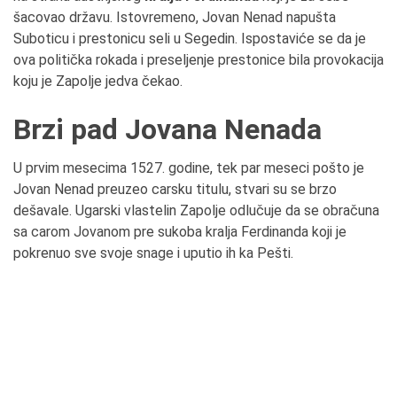
šacovao državu. Istovremeno, Jovan Nenad napušta
Suboticu i prestonicu seli u Segedin. Ispostaviće se da je
ova politička rokada i preseljenje prestonice bila provokacija
koju je Zapolje jedva čekao.
Brzi pad Jovana Nenada
U prvim mesecima 1527. godine, tek par meseci pošto je
Jovan Nenad preuzeo carsku titulu, stvari su se brzo
dešavale. Ugarski vlastelin Zapolje odlučuje da se obračuna
sa carom Jovanom pre sukoba kralja Ferdinanda koji je
pokrenuo sve svoje snage i uputio ih ka Pešti.