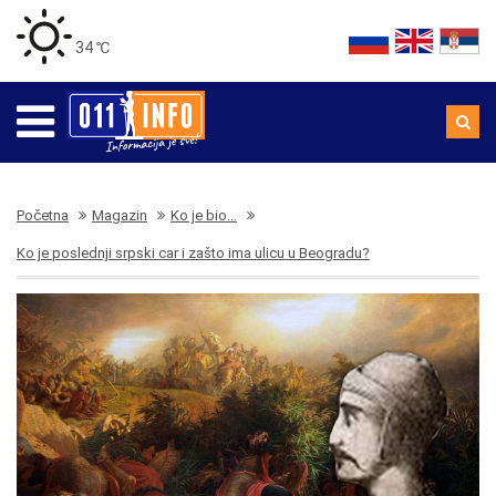
34 ℃
Početna
Magazin
Ko je bio...
Ko je poslednji srpski car i zašto ima ulicu u Beogradu?