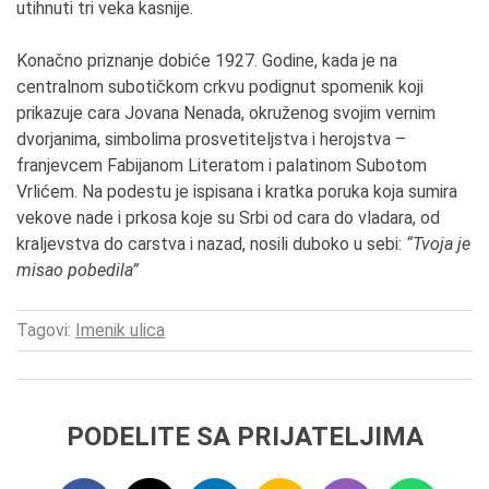
utihnuti tri veka kasnije.
Konačno priznanje dobiće 1927. Godine, kada je na
centralnom subotičkom crkvu podignut spomenik koji
prikazuje cara Jovana Nenada, okruženog svojim vernim
dvorjanima, simbolima prosvetiteljstva i herojstva –
franjevcem Fabijanom Literatom i palatinom Subotom
Vrlićem. Na podestu je ispisana i kratka poruka koja sumira
vekove nade i prkosa koje su Srbi od cara do vladara, od
kraljevstva do carstva i nazad, nosili duboko u sebi:
“Tvoja je
misao pobedila”
Tagovi:
Imenik ulica
PODELITE SA PRIJATELJIMA