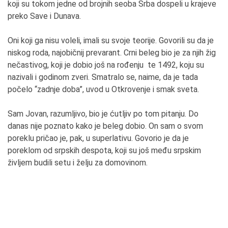
koji su tokom jedne od brojnih seoba Srba dospeli u krajeve
preko Save i Dunava.
Oni koji ga nisu voleli, imali su svoje teorije. Govorili su da je
niskog roda, najobičnij prevarant. Crni beleg bio je za njih žig
nečastivog, koji je dobio još na rođenju te 1492, koju su
nazivali i godinom zveri. Smatralo se, naime, da je tada
počelo “zadnje doba”, uvod u Otkrovenje i smak sveta.
Sam Jovan, razumljivo, bio je ćutljiv po tom pitanju. Do
danas nije poznato kako je beleg dobio. On sam o svom
poreklu pričao je, pak, u superlativu. Govorio je da je
poreklom od srpskih despota, koji su još među srpskim
življem budili setu i želju za domovinom.