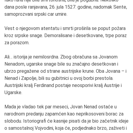
dana posle ranjavana, 26. jula 1527. godine, nadomak Sente,
samoprozvani srpski car umire.
Vest o njegovom atentatu i smrti proširila se poput požara
kroz srpske snage. Demoralisane i desetkovane, trpe poraz
za porazom.
Ali… istorija je nemilosrdna. Zbog obračuna sa Jovanom
Nenadom, ugarske snage bile su značajno desetkovan i
ubrzo pregažene od strane austrijske krune. Oba Jovana – i
Nenad i Zapolje, bili su gubitnici u ovoj borbi prestola.
Austrijski kralj Ferdinand postaje neosporivi kralj Austrije i
Ugarske.
Mada je vladao tek par meseci, Jovan Nenad ostaće u
narodnom predanju zapamćen kao neprikosoveni borac za
slobodu. Istoriografi će kasnije pisati da je bio začetnik ideje
o samostalnoj Vojvodini, koja će, podjednako brzo, zaživeti i