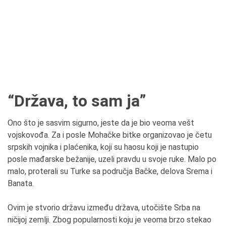
“Država, to sam ja”
Ono što je sasvim sigurno, jeste da je bio veoma vešt
vojskovođa. Za i posle Mohačke bitke organizovao je četu
srpskih vojnika i plaćenika, koji su haosu koji je nastupio
posle mađarske bežanije, uzeli pravdu u svoje ruke. Malo po
malo, proterali su Turke sa područja Bačke, delova Srema i
Banata.
Ovim je stvorio državu između država, utočište Srba na
ničijoj zemlji. Zbog popularnosti koju je veoma brzo stekao