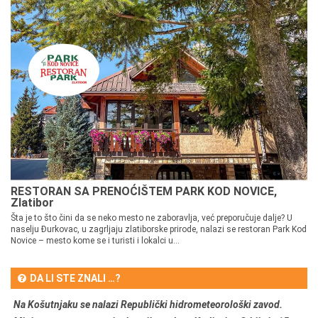
RESTORAN SA PRENOĆIŠTEM PARK KOD NOVICE,
Zlatibor
Šta je to što čini da se neko mesto ne zaboravlja, već preporučuje dalje? U
naselju Đurkovac, u zagrljaju zlatiborske prirode, nalazi se restoran Park Kod
Novice – mesto kome se i turisti i lokalci u...
DA LI STE ZNALI …?
Na Košutnjaku se nalazi Republički hidrometeorološki zavod.