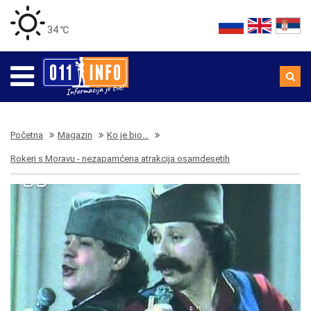
34 ℃
Početna
Magazin
Ko je bio...
Rokeri s Moravu - nezapamćena atrakcija osamdesetih