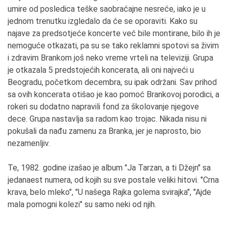
umire od posledica teške saobraćajne nesreće, iako je u
jednom trenutku izgledalo da će se oporaviti. Kako su
najave za predsotjeće koncerte već bile montirane, bilo ih je
nemoguće otkazati, pa su se tako reklamni spotovi sa živim
i zdravim Brankom još neko vreme vrteli na televiziji. Grupa
je otkazala 5 predstojećih koncerata, ali oni najveći u
Beogradu, početkom decembra, su ipak održani. Sav prihod
sa ovih koncerata otišao je kao pomoć Brankovoj porodici, a
rokeri su dodatno napravili fond za školovanje njegove
dece. Grupa nastavlja sa radom kao trojac. Nikada nisu ni
pokušali da nađu zamenu za Branka, jer je naprosto, bio
nezamenljiv.
Te, 1982. godine izašao je album "Ja Tarzan, a ti Džejn" sa
jedanaest numera, od kojih su sve postale veliki hitovi. "Crna
krava, belo mleko", "U našega Rajka golema svirajka", "Ajde
mala pomogni kolezi" su samo neki od njih.