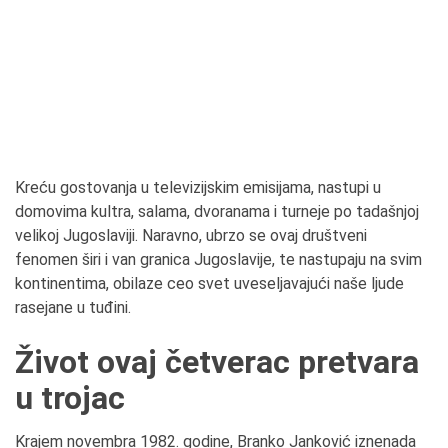
Kreću gostovanja u televizijskim emisijama, nastupi u
domovima kultra, salama, dvoranama i turneje po tadašnjoj
velikoj Jugoslaviji. Naravno, ubrzo se ovaj društveni
fenomen širi i van granica Jugoslavije, te nastupaju na svim
kontinentima, obilaze ceo svet uveseljavajući naše ljude
rasejane u tuđini.
Život ovaj četverac pretvara
u trojac
Krajem novembra 1982. godine, Branko Janković iznenada