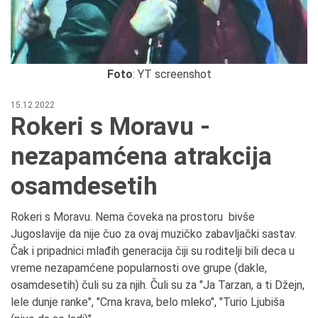
Foto
: YT screenshot
15.12.2022
Rokeri s Moravu -
nezapamćena atrakcija
osamdesetih
Rokeri s Moravu. Nema čoveka na prostoru bivše
Jugoslavije da nije čuo za ovaj muzičko zabavljački sastav.
Čak i pripadnici mlađih generacija čiji su roditelji bili deca u
vreme nezapamćene popularnosti ove grupe (dakle,
osamdesetih) čuli su za njih. Čuli su za "Ja Tarzan, a ti Džejn,
lele dunje ranke", "Crna krava, belo mleko", "Turio Ljubiša