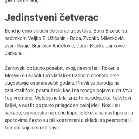
(pivo da se ladi)"....
Jedinstveni četverac
Bend je činio skladni četverac u sastavu:
Boris Bizetić sa
nadimkom Veljko B. Užičanin - Boca, Zvonko Milenković
zvani Sisoje, Branislav Anđelović, Ćora i Branko Janković -
Jankula.
Žanrovski potpuno posebni, svoji, nesvrstani, Rokeri s
Moravu su apsolutno vladali estradnom scenom cele
Jugoslavije osamdesetih godina. Pravili su parodiju na
zahuktali folk, posrnuli rok, kao i na mnoge pojave u društvu
tog vremena. Melodija je bila izrazito narodnjačka, tekstovi
šaljivi, a outfit potpuno prilagođen celoj ideji. Nosili su
šajkače, šumadijske narodne kape, jeleke, a na nastupima i u
spotovima često su bili kostimirani u skladu sa pesmama ili
temom kojom su se bavili.