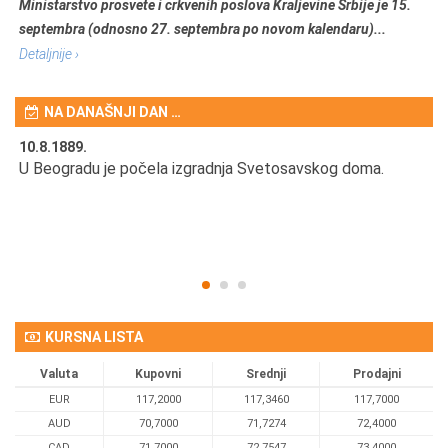
Ministarstvo prosvete i crkvenih poslova Kraljevine Srbije je 15.
septembra (odnosno 27. septembra po novom kalendaru)...
Detaljnije ›
NA DANAŠNJI DAN …
10.8.1889.
10
U Beogradu je počela izgradnja Svetosavskog doma.
Ut
Om
KURSNA LISTA
Valuta
Kupovni
Srednji
Prodajni
EUR
117,2000
117,3460
117,7000
AUD
70,7000
71,7274
72,4000
CAD
71,7000
72,7547
73,4000