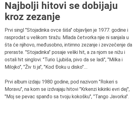
Najbolji hitovi se dobijaju
kroz zezanje
Prvi singl "Stojadinka ovce šiša" objavljen je 1977. godine i
rasprodat u velikom tiražu. Mlada četvorka njie ni sanjala u
šta će njihovo, međusobno, intimno zezanje i zevzečenje da
preraste. "Stojadinka" posaje veliki hit, a za njom se nižu i
ostali hit singlovi: "Turio Ljubiša, pivo da se ladi", "Milka i
Milojko", "Živ ti ja", "Kod Đoku u disko"....
Prvi album izdaju 1980 godine, pod nazivom "Rokeri s
Moravu", na kom se izdvajaju hitovi "Krkenzi kikiriki evri dej",
"Moj se pevac spanđo sa tvoju kokošku", "Tango Javorka".