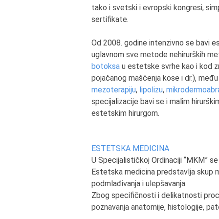
tako i svetski i evropski kongresi, simp
sertifikate.
Od 2008. godine intenzivno se bavi e
uglavnom sve metode nehirurških met
botoksa
u estetske svrhe kao i kod zn
pojačanog mašćenja kose i dr.), među 
mezoterapiju
,
lipolizu
,
mikrodermoabra
specijalizacije bavi se i malim hirurš
estetskim hirurgom.
ESTETSKA MEDICINA
U Specijalističkoj Ordinaciji “MKM” s
Estetska medicina predstavlja skup me
podmlađivanja i ulepšavanja.
Zbog specifičnosti i delikatnosti pro
poznavanja anatomije, histologije, pato