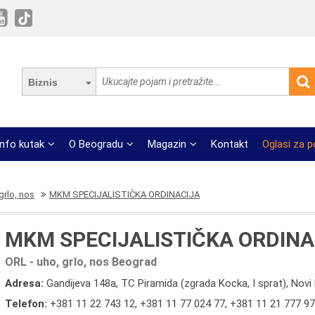
Biznis
Info kutak
O Beogradu
Magazin
Kontakt
Oglasi za 
grlo, nos
MKM SPECIJALISTIČKA ORDINACIJA
MKM SPECIJALISTIČKA ORDINA
ORL - uho, grlo, nos Beograd
Adresa:
Gandijeva 148a, TC Piramida (zgrada Kocka, I sprat), Nov
Telefon:
+381 11 22 743 12
,
+381 11 77 024 77
,
+381 11 21 777 97