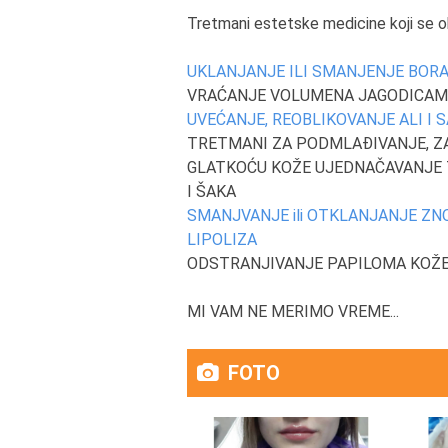
Tretmani estetske medicine koji se oba
UKLANJANJE ILI SMANJENJE BORA (li
VRAĆANJE VOLUMENA JAGODICAM
UVEĆANJE, REOBLIKOVANJE ALI I
TRETMANI ZA PODMLAĐIVANJE, Z
GLATKOĆU KOŽE UJEDNAČAVANJE T
I ŠAKA
SMANJVANJE ili OTKLANJANJE ZN
LIPOLIZA
ODSTRANJIVANJE PAPILOMA KOŽE 
MI VAM NE MERIMO VREME...
FOTO