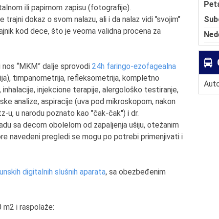
Pet
talnom ili papirnom zapisu (fotografije).
Sub
ajni dokaz o svom nalazu, ali i da nalaz vidi "svojim"
rajnik kod dece, što je veoma validna procena za
Ned
o i nos “MKM” dalje sprovodi
24h faringo-ezofagealna
ija), timpanometrija, refleksometrija, kompletno
Auto
 inhalacije, injekcione terapije, alergološko testiranje,
ijske analize, aspiracije (uva pod mikroskopom, nakon
tz-u, u narodu poznato kao "čak-čak") i dr.
adu sa decom obolelom od zapaljenja ušiju, otežanim
gore navedeni pregledi se mogu po potrebi primenjivati i
unskih digitalnih slušnih aparata
, sa obezbeđenim
 m2 i raspolaže: