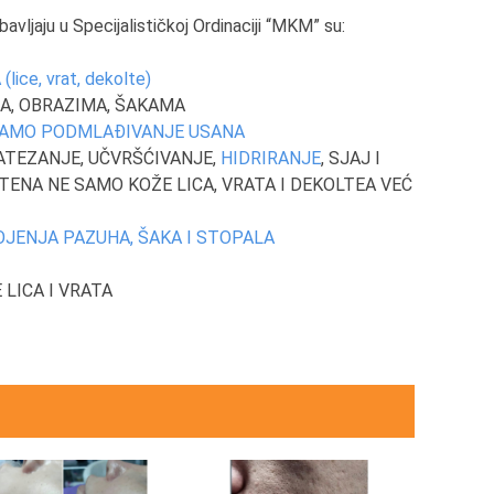
vljaju u Specijalističkoj Ordinaciji “MKM” su:
ce, vrat, dekolte)
A, OBRAZIMA, ŠAKAMA
 SAMO PODMLAĐIVANJE USANA
ATEZANJE, UČVRŠĆIVANJE,
HIDRIRANJE
, SJAJ I
ENA NE SAMO KOŽE LICA, VRATA I DEKOLTEA VEĆ
OJENJA PAZUHA, ŠAKA I STOPALA
LICA I VRATA