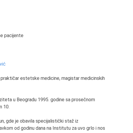
e pacijente
vić
ar praktičar estetske medicine, magistar medicinskih
erziteta u Beogradu 1995. godine sa prosečnom
m 10.
 gde je obavila specijalistički staž iz
avkom od godinu dana na Institutu za uvo grlo i nos