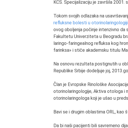
KCS. Specijalizaciju je završila 2001.
Tokom svojih odlazaka na usavršavanje
refluksne bolesti u otorinolaringologiji
ovog oboljenja počinje intenzivno da
Fakultetu Univerziteta u Beogradu b
laringo-faringealnog refluksa kog hroni
farinksa» i stiče akademsku titulu Ma
Na osnovu rezultata postignutih u obl
Republike Srbije dodeljuje joj, 2013.god
Član je Evropske Rinološke Asocijacije
otorinolaringologije, Aktiva otologa i n
otorinolaringologa koji je ušao u pred
Bavi se i drugim oblastima ORL, kao što
Da bi naši pacijenti bili savremeno di