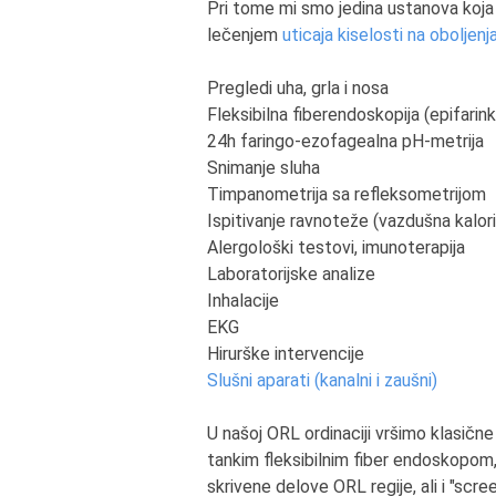
Pri tome mi smo jedina ustanova koja s
lečenjem
uticaja kiselosti na oboljenj
Pregledi uha, grla i nosa
Fleksibilna fiberendoskopija (epifarinks
24h faringo-ezofagealna pH-metrija
Snimanje sluha
Timpanometrija sa refleksometrijom
Ispitivanje ravnoteže (vazdušna kalori
Alergološki testovi, imunoterapija
Laboratorijske analize
Inhalacije
EKG
Hirurške intervencije
Slušni aparati (kanalni i zaušni)
U našoj ORL ordinaciji vršimo klasične
tankim fleksibilnim fiber endoskopom,
skrivene delove ORL regije, ali i "scre