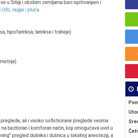
e u Srbiji i okolnim zemljama bavi ispitivanjem i
a ORL regije i pluća.
a, hipofarinksa, larinksa i traheje)
metrija)
Pon
Uto
 preglede, ali i visoko sofisticirane preglede veoma
Sre
 na bezbolan i komforan način, koji omogućava uvid u
Čet
ening" pregled dušnika i dušnica u lokalnoj anesteziji, a