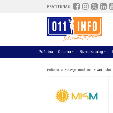
PRATITE NAS
Početna
O nama
Biznis katalog
Početna
Zdravlje i medicina
ORL - uho, 