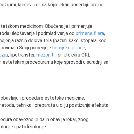
ozijumi, kursevi i dr. sa kojih lekari poseduju brojne
stetskom medicinom. Obučena je i primenjuje
oda ulepšavanja i podmlađivanja od
primene filera
,
ojenja raznih delova tela (pazuh, šake, stopala, kod
prvima u Srbiji primenjuje
hemijske pilinge
,
ziju
, lipotransfer,
mezoniti
i dr. U okviru ORL
kim estetskim procedurama koje sprovodi u saradnji sa
e obavljaju i procedure estetske medicine.
toda, tehnika i preparata u cilju postizanja efekata
cedura obavezno je da ih obavlja lekar, zbog
logije i patofiziologije.