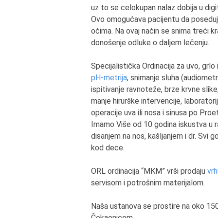
uz to se celokupan nalaz dobija u digi
Ovo omogućava pacijentu da poseduje tr
očima. Na ovaj način se snima treći k
donošenje odluke o daljem lečenju.
Specijalistička Ordinacija za uvo, grl
pH-metrija
, snimanje sluha (audiometr
ispitivanje ravnoteže, brze krvne slike,
manje hirurške intervencije, laborator
operacije uva ili nosa i sinusa po Proe
Imamo Više od 10 godina iskustva u r
disanjem na nos, kašljanjem i dr. Svi 
kod dece.
ORL ordinacija “MKM” vrši prodaju
vrh
servisom i potrošnim materijalom.
Naša ustanova se prostire na oko 150
Čekaonicom