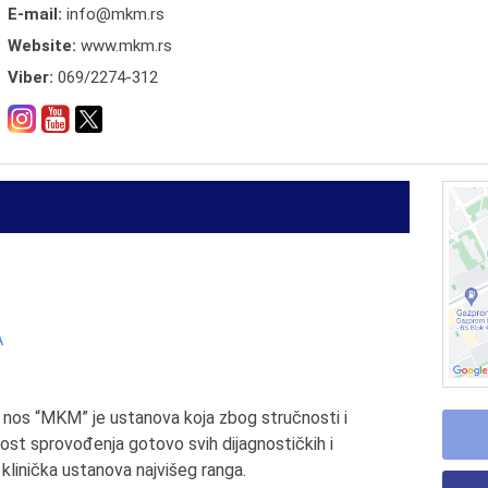
E-mail:
info@mkm.rs
Website:
www.mkm.rs
Viber:
069/2274-312
A
o i nos “MKM” je ustanova koja zbog stručnosti i
st sprovođenja gotovo svih dijagnostičkih i
 klinička ustanova najvišeg ranga.