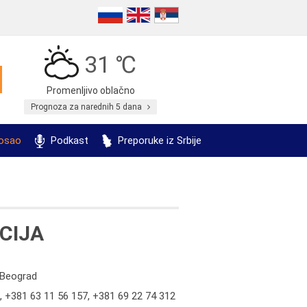
31 ℃
Promenljivo oblačno
Prognoza za narednih 5 dana
posao
Podkast
Preporuke iz Srbije
CIJA
i Beograd
,
+381 63 11 56 157
,
+381 69 22 74 312