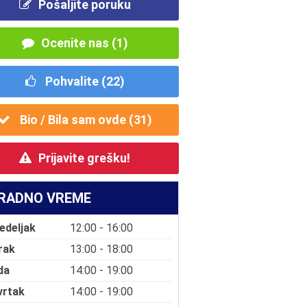
Pošaljite poruku
Ocenite nas (1)
Pohvalite (
22
)
Bio / Bila sam ovde (
31
)
Prijavite grešku!
RADNO VREME
edeljak
12:00 - 16:00
rak
13:00 - 18:00
da
14:00 - 19:00
vrtak
14:00 - 19:00