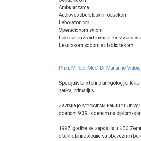
Ambulantama
Audiovestibulološkim odsekom
Laboratorijom
Operacionom salom
Luksuznim apartmanom za stacionarn
Lekarskom sobom sa bibliotekom
Prim. Mr Sci. Med. Dr Marianne Vidoje
Specijalista otorinolaringologije, lek
nauka, primarijus.
Završila je Medicinski Fakultet Univ
ocenom 9.39 i ocenom na diplomsko
1997. godine se zaposlila u KBC Zemun,
otorinolaringologije sa obaveznim bor