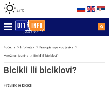
27 ℃
Početna
Info kutak
Pravopis srpskog jezika
Množina i jednina
Bicikli ili biciklovi?
Bicikli ili biciklovi?
Pravilno je bicikli.