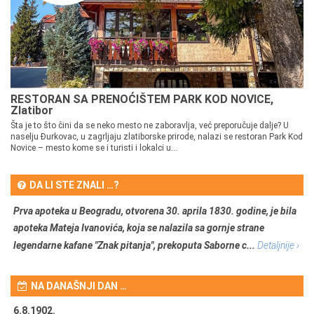
RESTORAN SA PRENOĆIŠTEM PARK KOD NOVICE,
Zlatibor
Šta je to što čini da se neko mesto ne zaboravlja, već preporučuje dalje? U
naselju Đurkovac, u zagrljaju zlatiborske prirode, nalazi se restoran Park Kod
Novice – mesto kome se i turisti i lokalci u...
DA LI STE ZNALI …?
Prva apoteka u Beogradu, otvorena 30. aprila 1830. godine, je bila
apoteka Mateja Ivanovića, koja se nalazila sa gornje strane
legendarne kafane "Znak pitanja", prekoputa Saborne c...
Detaljnije ›
NA DANAŠNJI DAN …
6.8.1902.
6.