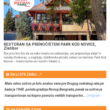
RESTORAN SA PRENOĆIŠTEM PARK KOD NOVICE,
Zlatibor
Šta je to što čini da se neko mesto ne zaboravlja, već preporučuje dalje? U
naselju Đurkovac, u zagrljaju zlatiborske prirode, nalazi se restoran Park Kod
Novice – mesto kome se i turisti i lokalci u...
DA LI STE ZNALI …?
Malo ratno ostrvo je bilo znatno veće pre Drugog svetskog rata jer
kada je 1948. počela gradnja Novog Beograda, pesak sa ostrva je
transportovan na kopno pomoću velikih transportni...
Detaljnije ›
NA DANAŠNJI DAN …