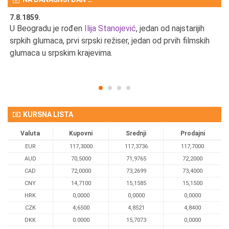
7.8.1859.
7.
U Beogradu je rođen
Ilija Stanojević
, jedan od najstarijih
U 
srpkih glumaca, prvi srpski režiser, jedan od prvih filmskih
red
glumaca u srpskim krajevima.
KURSNA LISTA
Valuta
Kupovni
Srednji
Prodajni
EUR
117,3000
117,3736
117,7000
AUD
70,5000
71,9765
72,2000
CAD
72,0000
73,2699
73,4000
CNY
14,7100
15,1585
15,1500
HRK
0,0000
0,0000
0,0000
CZK
4,6500
4,8521
4,8400
DKK
0.0000
15,7073
0,0000