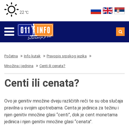
22 ℃
Početna
Info kutak
Pravopis srpskog jezika
Množina i jednina
Centi ili cenata?
Centi ili cenata?
Ovo je genitiv množine dveju različitih reči te su oba slučaja
pravilna u svojim upotrebama. Centa je jedinica za težinu i
njen genitiv množine glasi “centi”, dok je cent monetarna
jedinica i njen genitiv množine glasi “cenata”.