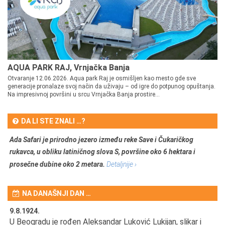
AQUA PARK RAJ, Vrnjačka Banja
Otvaranje 12.06.2026. Aqua park Raj je osmišljen kao mesto gde sve
generacije pronalaze svoj način da uživaju – od igre do potpunog opuštanja.
Na impresivnoj površini u srcu Vrnjačka Banja prostire...
DA LI STE ZNALI …?
Ada Safari je prirodno jezero između reke Save i Čukaričkog
rukavca, u obliku latiničnog slova S, površine oko 6 hektara i
prosečne dubine oko 2 metara.
Detaljnije ›
NA DANAŠNJI DAN …
9.8.1924.
9.
U Beogradu je rođen Aleksandar Luković Lukijan, slikar i
Pr