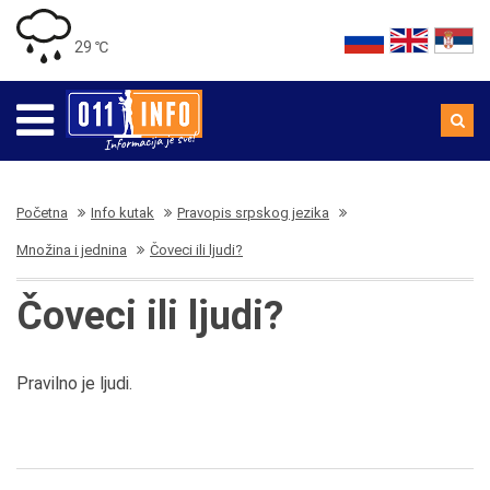
29 ℃
Početna
Info kutak
Pravopis srpskog jezika
Množina i jednina
Čoveci ili ljudi?
Čoveci ili ljudi?
Pravilno je ljudi.