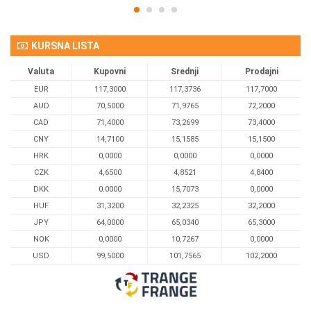
KURSNA LISTA
Valuta
Kupovni
Srednji
Prodajni
EUR
117,3000
117,3736
117,7000
AUD
70,5000
71,9765
72,2000
CAD
71,4000
73,2699
73,4000
CNY
14,7100
15,1585
15,1500
HRK
0,0000
0,0000
0,0000
CZK
4,6500
4,8521
4,8400
DKK
0.0000
15,7073
0,0000
HUF
31,3200
32,2325
32,2000
JPY
64,0000
65,0340
65,3000
NOK
0,0000
10,7267
0,0000
USD
99,5000
101,7565
102,2000