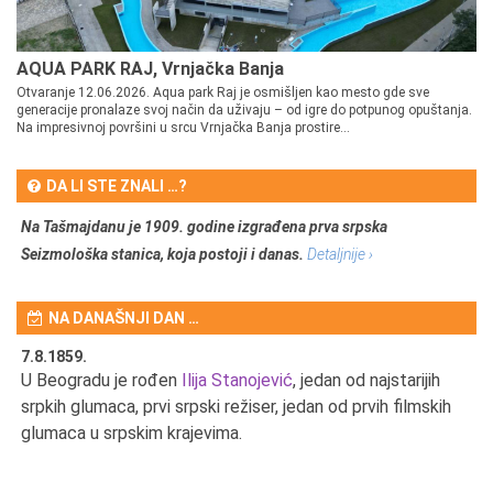
AQUA PARK RAJ, Vrnjačka Banja
Otvaranje 12.06.2026. Aqua park Raj je osmišljen kao mesto gde sve
generacije pronalaze svoj način da uživaju – od igre do potpunog opuštanja.
Na impresivnoj površini u srcu Vrnjačka Banja prostire...
DA LI STE ZNALI …?
Na Tašmajdanu je 1909. godine izgrađena prva srpska
Seizmološka stanica, koja postoji i danas.
Detaljnije ›
NA DANAŠNJI DAN …
7.8.1859.
7.
U Beogradu je rođen
Ilija Stanojević
, jedan od najstarijih
U 
srpkih glumaca, prvi srpski režiser, jedan od prvih filmskih
red
glumaca u srpskim krajevima.