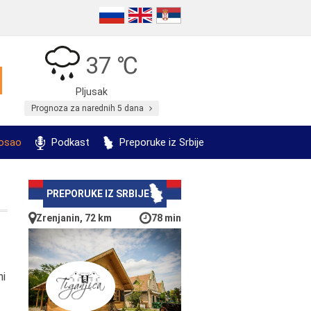
37 ℃
Pljusak
Prognoza za narednih 5 dana
posao
Podkast
Preporuke iz Srbije
PREPORUKE IZ SRBIJE
Zrenjanin, 72 km
78 min
ni