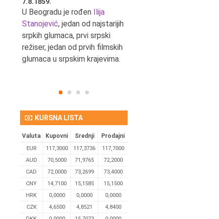
7.8.1859.
7.8.1855.
tić,
U Beogradu je rođen
Ilija
U Beogradu je rođen Svetis
Stanojević
, jedan od najstarijih
Dinulović, pozorišni glumac 
srpkih glumaca, prvi srpski
reditelj.
režiser, jedan od prvih filmskih
glumaca u srpskim krajevima.
KURSNA LISTA
Valuta
Kupovni
Srednji
Prodajni
EUR
117,3000
117,3736
117,7000
AUD
70,5000
71,9765
72,2000
CAD
72,0000
73,2699
73,4000
CNY
14,7100
15,1585
15,1500
HRK
0,0000
0,0000
0,0000
CZK
4,6500
4,8521
4,8400
DKK
0.0000
15,7073
0,0000