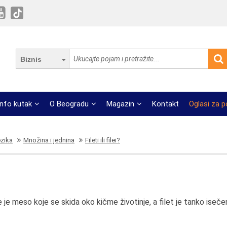
Biznis
Info kutak
O Beogradu
Magazin
Kontakt
Oglasi za 
ezika
Množina i jednina
Fileti ili filei?
le je meso koje se skida oko kičme životinje, a filet je tanko iseče