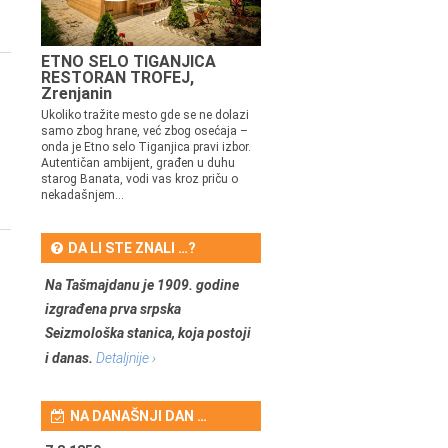
ETNO SELO TIGANJICA
RESTORAN TROFEJ,
Zrenjanin
Ukoliko tražite mesto gde se ne dolazi
samo zbog hrane, već zbog osećaja –
onda je Etno selo Tiganjica pravi izbor.
Autentičan ambijent, građen u duhu
starog Banata, vodi vas kroz priču o
nekadašnjem...
DA LI STE ZNALI …?
Na Tašmajdanu je 1909. godine
izgrađena prva srpska
Seizmološka stanica, koja postoji
i danas.
Detaljnije ›
NA DANAŠNJI DAN …