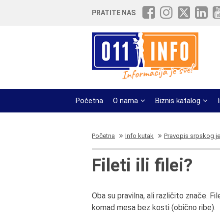
PRATITE NAS
Početna
O nama
Biznis katalog
Početna
Info kutak
Pravopis srpskog j
Fileti ili filei?
Oba su pravilna, ali različito znače. Fi
komad mesa bez kosti (obično ribe).