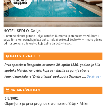
HOTEL SEDLO, Golija
U srcu netaknute prirode Golije, okružen šumama, planinskim vazduhom i
pejzažima koji ostavljaju bez daha, nalazi se Hotel Sedlo**** – mesto gde se
odmor pretvara u iskustvo koje želite da doživite po...
DA LI STE ZNALI …?
Prva apoteka u Beogradu, otvorena 30. aprila 1830. godine, je bila
apoteka Mateja Ivanovića, koja se nalazila sa gornje strane
legendarne kafane "Znak pitanja", prekoputa Saborne c...
Detaljnije ›
NA DANAŠNJI DAN …
6.8.1902.
6.
Objavljena je prva prognoza vremena u Srbiji - Milan
Od