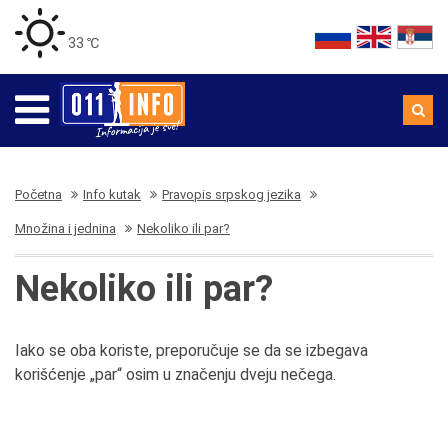
33 ℃
Početna
Info kutak
Pravopis srpskog jezika
Množina i jednina
Nekoliko ili par?
Nekoliko ili par?
Iako se oba koriste, preporučuje se da se izbegava
korišćenje „par“ osim u značenju dveju nečega.