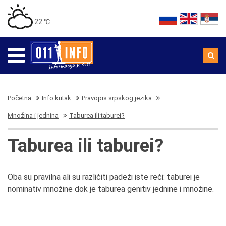
22 ℃
Početna
Info kutak
Pravopis srpskog jezika
Množina i jednina
Taburea ili taburei?
Taburea ili taburei?
Oba su pravilna ali su različiti padeži iste reči: taburei je
nominativ množine dok je taburea genitiv jednine i množine.