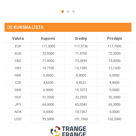
KURSNA LISTA
Valuta
Kupovni
Srednji
Prodajni
EUR
117,3000
117,3736
117,7000
AUD
70,5000
71,9765
72,2000
CAD
71,4000
73,2699
73,4000
CNY
14,7100
15,1585
15,1500
HRK
0,0000
0,0000
0,0000
CZK
4,6500
4,8521
4,8400
DKK
0.0000
15,7073
0,0000
HUF
31,3200
32,2325
32,2000
JPY
64,0000
65,0340
65,3000
NOK
0,0000
10,7267
0,0000
USD
99,5000
101,7565
102,2000