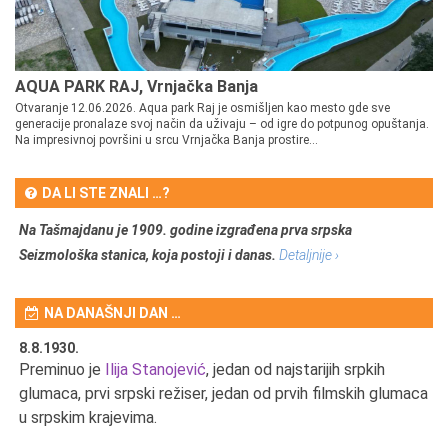
AQUA PARK RAJ, Vrnjačka Banja
Otvaranje 12.06.2026. Aqua park Raj je osmišljen kao mesto gde sve
generacije pronalaze svoj način da uživaju – od igre do potpunog opuštanja.
Na impresivnoj površini u srcu Vrnjačka Banja prostire...
DA LI STE ZNALI …?
Na Tašmajdanu je 1909. godine izgrađena prva srpska
Seizmološka stanica, koja postoji i danas.
Detaljnije ›
NA DANAŠNJI DAN …
8.8.1930.
8.
Preminuo je
Ilija Stanojević
, jedan od najstarijih srpkih
U 
u
glumaca, prvi srpski režiser, jedan od prvih filmskih glumaca
u srpskim krajevima.