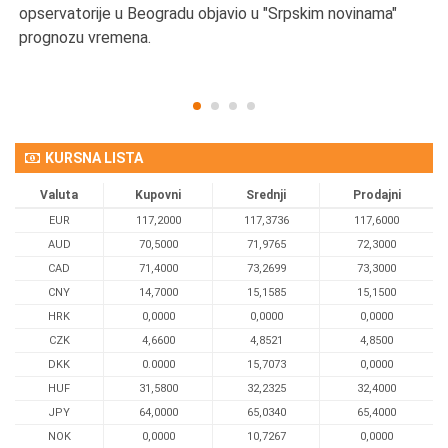
opservatorije u Beogradu objavio u "Srpskim novinama"
prognozu vremena.
KURSNA LISTA
Valuta
Kupovni
Srednji
Prodajni
EUR
117,2000
117,3736
117,6000
AUD
70,5000
71,9765
72,3000
CAD
71,4000
73,2699
73,3000
CNY
14,7000
15,1585
15,1500
HRK
0,0000
0,0000
0,0000
CZK
4,6600
4,8521
4,8500
DKK
0.0000
15,7073
0,0000
HUF
31,5800
32,2325
32,4000
JPY
64,0000
65,0340
65,4000
NOK
0,0000
10,7267
0,0000