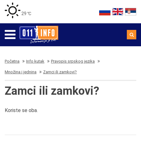
29 ℃
Početna
Info kutak
Pravopis srpskog jezika
Množina i jednina
Zamci ili zamkovi?
Zamci ili zamkovi?
Koriste se oba.