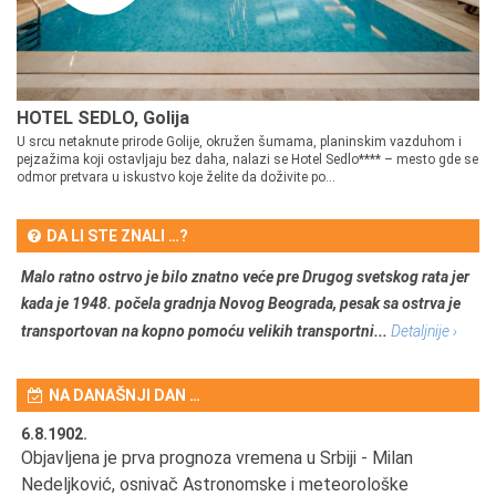
HOTEL SEDLO, Golija
U srcu netaknute prirode Golije, okružen šumama, planinskim vazduhom i
pejzažima koji ostavljaju bez daha, nalazi se Hotel Sedlo**** – mesto gde se
odmor pretvara u iskustvo koje želite da doživite po...
DA LI STE ZNALI …?
Malo ratno ostrvo je bilo znatno veće pre Drugog svetskog rata jer
kada je 1948. počela gradnja Novog Beograda, pesak sa ostrva je
transportovan na kopno pomoću velikih transportni...
Detaljnije ›
NA DANAŠNJI DAN …
6.8.1902.
6.
Objavljena je prva prognoza vremena u Srbiji - Milan
Od
Nedeljković, osnivač Astronomske i meteorološke
SA