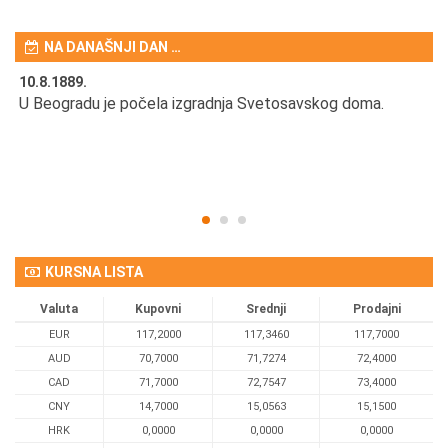
NA DANAŠNJI DAN …
10.8.1889.
10
U Beogradu je počela izgradnja Svetosavskog doma.
Ut
Om
KURSNA LISTA
Valuta
Kupovni
Srednji
Prodajni
EUR
117,2000
117,3460
117,7000
AUD
70,7000
71,7274
72,4000
CAD
71,7000
72,7547
73,4000
CNY
14,7000
15,0563
15,1500
HRK
0,0000
0,0000
0,0000