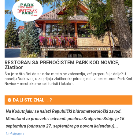
RESTORAN SA PRENOĆIŠTEM PARK KOD NOVICE,
Zlatibor
Šta je to što čini da se neko mesto ne zaboravlja, već preporučuje dalje? U
naselju Đurkovac, u zagrljaju zlatiborske prirode, nalazi se restoran Park Kod
Novice – mesto kome se i turisti i lokalci u...
DA LI STE ZNALI …?
Na Košutnjaku se nalazi Republički hidrometeorološki zavod.
Ministarstvo prosvete i crkvenih poslova Kraljevine Srbije je 15.
septembra (odnosno 27. septembra po novom kalendaru)...
Detaljnije ›