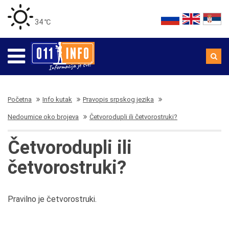
34 ℃
Početna
Info kutak
Pravopis srpskog jezika
Nedoumice oko brojeva
Četvorodupli ili četvorostruki?
Četvorodupli ili
četvorostruki?
Pravilno je četvorostruki.