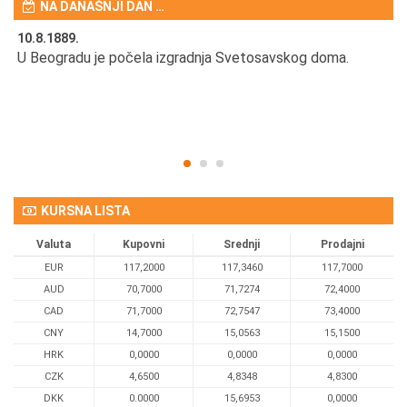
NA DANAŠNJI DAN …
10.8.1889.
10
U Beogradu je počela izgradnja Svetosavskog doma.
Ut
Om
KURSNA LISTA
Valuta
Kupovni
Srednji
Prodajni
EUR
117,2000
117,3460
117,7000
AUD
70,7000
71,7274
72,4000
CAD
71,7000
72,7547
73,4000
CNY
14,7000
15,0563
15,1500
HRK
0,0000
0,0000
0,0000
CZK
4,6500
4,8348
4,8300
DKK
0.0000
15,6953
0,0000