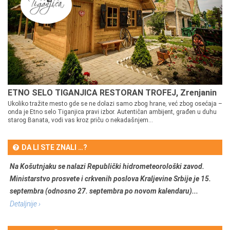
ETNO SELO TIGANJICA RESTORAN TROFEJ, Zrenjanin
Ukoliko tražite mesto gde se ne dolazi samo zbog hrane, već zbog osećaja –
onda je Etno selo Tiganjica pravi izbor. Autentičan ambijent, građen u duhu
starog Banata, vodi vas kroz priču o nekadašnjem...
DA LI STE ZNALI …?
Na Košutnjaku se nalazi Republički hidrometeorološki zavod.
Ministarstvo prosvete i crkvenih poslova Kraljevine Srbije je 15.
septembra (odnosno 27. septembra po novom kalendaru)...
Detaljnije ›