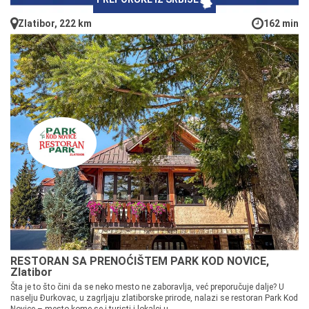
Zlatibor, 222 km
162 min
RESTORAN SA PRENOĆIŠTEM PARK KOD NOVICE,
Zlatibor
Šta je to što čini da se neko mesto ne zaboravlja, već preporučuje dalje? U
naselju Đurkovac, u zagrljaju zlatiborske prirode, nalazi se restoran Park Kod
Novice – mesto kome se i turisti i lokalci u...