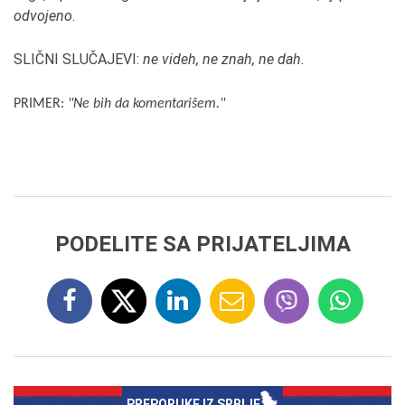
odvojeno
.
SLIČNI SLUČAJEVI:
ne videh, ne znah, ne dah.
PRIMER:
"Ne bih da komentarišem."
PODELITE SA PRIJATELJIMA
PREPORUKE IZ SRBIJE