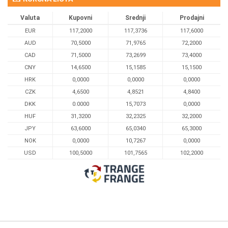
Valuta
Kupovni
Srednji
Prodajni
EUR
117,2000
117,3736
117,6000
AUD
70,5000
71,9765
72,2000
CAD
71,5000
73,2699
73,4000
CNY
14,6500
15,1585
15,1500
HRK
0,0000
0,0000
0,0000
CZK
4,6500
4,8521
4,8400
DKK
0.0000
15,7073
0,0000
HUF
31,3200
32,2325
32,2000
JPY
63,6000
65,0340
65,3000
NOK
0,0000
10,7267
0,0000
USD
100,5000
101,7565
102,2000