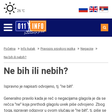
26 ℃
Početna
Info kutak
Pravopis srpskog jezika
Negacije
Ne bih ili nebih?
Ne bih ili nebih?
Ispravno je napisati odvojeno, tj. "ne bih".
Generalno pravilo kada je reč o negacijama glagola je da se
rečca "ne" koja prethodi glagolu uvek piše
odvojeno
. Zbog
toga, ispravan odgovor u ovom slučaju je "ne bih", tj. piše se