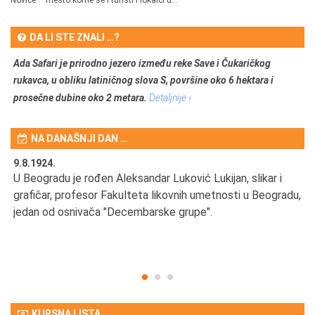
DA LI STE ZNALI …?
Ada Safari je prirodno jezero između reke Save i Čukaričkog
rukavca, u obliku latiničnog slova S, površine oko 6 hektara i
prosečne dubine oko 2 metara.
Detaljnije ›
NA DANAŠNJI DAN …
9.8.1924.
9.
U Beogradu je rođen Aleksandar Luković Lukijan, slikar i
Pr
grafičar, profesor Fakulteta likovnih umetnosti u Beogradu,
JA
d
jedan od osnivača "Decembarske grupe".
KURSNA LISTA