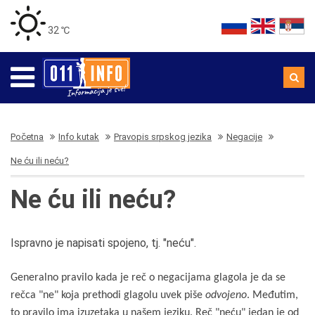
32 ℃
Početna
Info kutak
Pravopis srpskog jezika
Negacije
Ne ću ili neću?
Ne ću ili neću?
Ispravno je napisati spojeno, tj. "neću".
Generalno pravilo kada je reč o negacijama glagola je da se
rečca "ne" koja prethodi glagolu uvek piše
odvojeno
. Međutim,
to pravilo ima izuzetaka u našem jeziku. Reč "neću" jedan je od