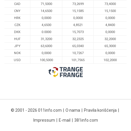
CAD
71,5000
73,2699
73,4000
CNY
14,6500
15,1585
15,1500
HRK
0,0000
0,0000
0,0000
CZK
4,6500
4,8521
4,8400
DKK
0.0000
15,7073
0,0000
HUF
31,3200
32,2325
32,2000
JPY
63,6000
65,0340
65,3000
NOK
0,0000
10,7267
0,0000
USD
100,5000
101,7565
102,2000
© 2001 - 2026 011info.com
O nama
Pravila korišćenja
Impressum
E-mail
381info.com