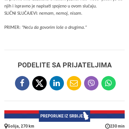
njih i ispravno je napisati
spojeno
u ovom slučaju.
SLIČNI SLUČAJEVI:
nemam, nemoj, nisam.
PRIMER:
"Neću da govorim loše o drugima."
PODELITE SA PRIJATELJIMA
PREPORUKE IZ SRBIJE
Golija, 270 km
230 min