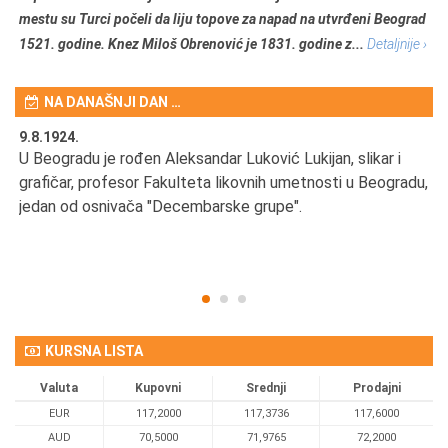
mestu su Turci počeli da liju topove za napad na utvrđeni Beograd
1521. godine. Knez Miloš Obrenović je 1831. godine z...
Detaljnije ›
NA DANAŠNJI DAN …
9.8.1924.
9.
U Beogradu je rođen Aleksandar Luković Lukijan, slikar i
Pr
grafičar, profesor Fakulteta likovnih umetnosti u Beogradu,
JA
d
jedan od osnivača "Decembarske grupe".
KURSNA LISTA
Valuta
Kupovni
Srednji
Prodajni
EUR
117,2000
117,3736
117,6000
AUD
70,5000
71,9765
72,2000