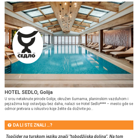
HOTEL SEDLO, Golija
U srcu netaknute prirode Golije, okružen šumama, planinskim vazduhom i
pejzažima koji ostavljaju bez daha, nalazi se Hotel Sedlo**** – mesto gde se
odmor pretvara u iskustvo koje želite da doživite po...
DA LI STE ZNALI …?
Topčider na turskom jeziku znači "tobodžijska dolina". Na tom