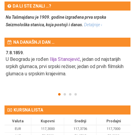
DA LI STE ZNALI …?
Na Tašmajdanu je 1909. godine izgrađena prva srpska
Seizmološka stanica, koja postoji i danas.
Detaljnije ›
NA DANAŠNJI DAN …
7.8.1859.
7.
U Beogradu je rođen
Ilija Stanojević
, jedan od najstarijih
U 
srpkih glumaca, prvi srpski režiser, jedan od prvih filmskih
red
glumaca u srpskim krajevima.
KURSNA LISTA
Valuta
Kupovni
Srednji
Prodajni
EUR
117,3000
117,3736
117,7000