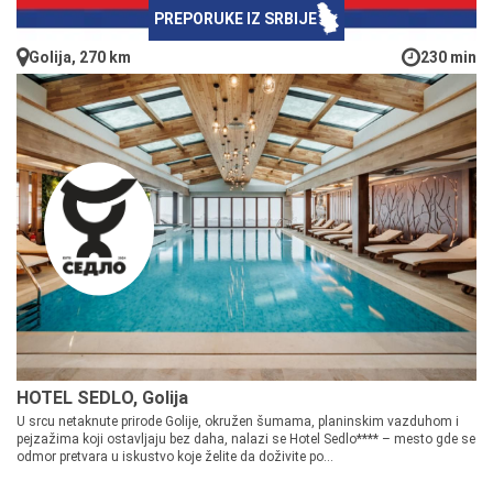
PREPORUKE IZ SRBIJE
Golija, 270 km
230 min
HOTEL SEDLO, Golija
U srcu netaknute prirode Golije, okružen šumama, planinskim vazduhom i
pejzažima koji ostavljaju bez daha, nalazi se Hotel Sedlo**** – mesto gde se
odmor pretvara u iskustvo koje želite da doživite po...