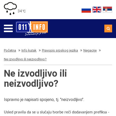
34 ℃
Početna
Info kutak
Pravopis srpskog jezika
Negacije
Ne izvodljivo ili neizvodljivo?
Ne izvodljivo ili
neizvodljivo?
Ispravno je napisati spojeno, tj. "neizvodljivo".
Usled pravila da se u slučaju tvorbe reči dodavanjem prefiksa -