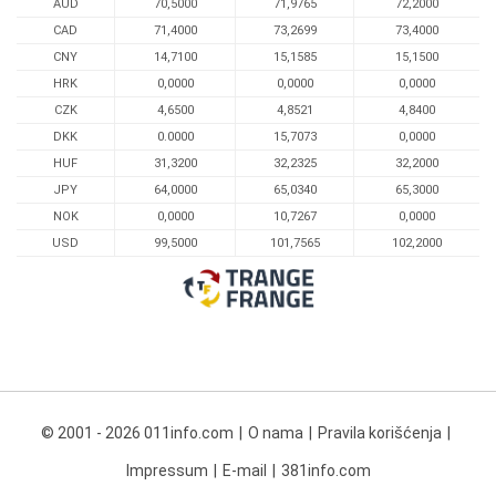
AUD
70,5000
71,9765
72,2000
CAD
71,4000
73,2699
73,4000
CNY
14,7100
15,1585
15,1500
HRK
0,0000
0,0000
0,0000
CZK
4,6500
4,8521
4,8400
DKK
0.0000
15,7073
0,0000
HUF
31,3200
32,2325
32,2000
JPY
64,0000
65,0340
65,3000
NOK
0,0000
10,7267
0,0000
USD
99,5000
101,7565
102,2000
© 2001 - 2026 011info.com
O nama
Pravila korišćenja
Impressum
E-mail
381info.com