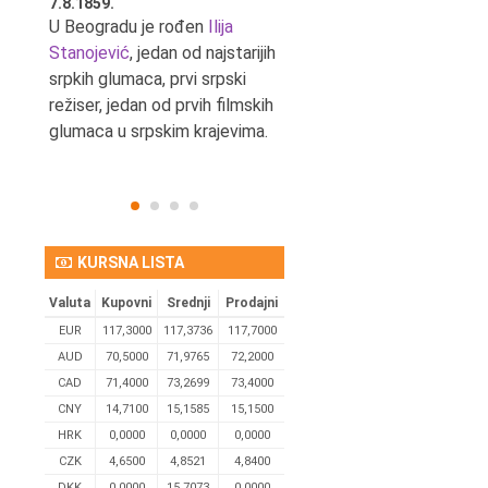
7.8.1859.
7.8.1855.
tić,
U Beogradu je rođen
Ilija
U Beogradu je rođen Svetis
Stanojević
, jedan od najstarijih
Dinulović, pozorišni glumac 
srpkih glumaca, prvi srpski
reditelj.
režiser, jedan od prvih filmskih
glumaca u srpskim krajevima.
KURSNA LISTA
Valuta
Kupovni
Srednji
Prodajni
EUR
117,3000
117,3736
117,7000
AUD
70,5000
71,9765
72,2000
CAD
71,4000
73,2699
73,4000
CNY
14,7100
15,1585
15,1500
HRK
0,0000
0,0000
0,0000
CZK
4,6500
4,8521
4,8400
DKK
0.0000
15,7073
0,0000