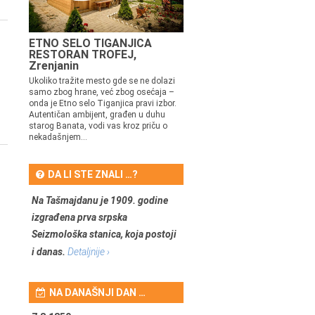
ETNO SELO TIGANJICA
RESTORAN TROFEJ,
Zrenjanin
Ukoliko tražite mesto gde se ne dolazi
samo zbog hrane, već zbog osećaja –
onda je Etno selo Tiganjica pravi izbor.
Autentičan ambijent, građen u duhu
starog Banata, vodi vas kroz priču o
nekadašnjem...
DA LI STE ZNALI …?
Na Tašmajdanu je 1909. godine
izgrađena prva srpska
Seizmološka stanica, koja postoji
i danas.
Detaljnije ›
NA DANAŠNJI DAN …