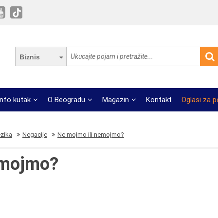
Biznis
Info kutak
O Beogradu
Magazin
Kontakt
Oglasi za 
ezika
Negacije
Ne mojmo ili nemojmo?
emojmo?