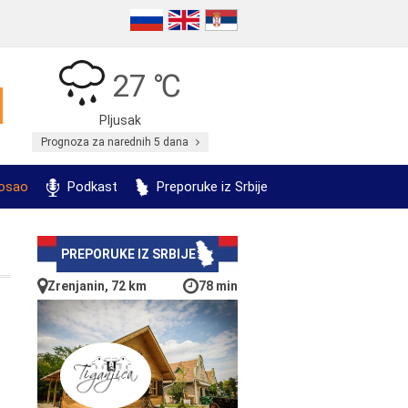
27 ℃
Pljusak
Prognoza za narednih 5 dana
posao
Podkast
Preporuke iz Srbije
PREPORUKE IZ SRBIJE
Zrenjanin, 72 km
78 min