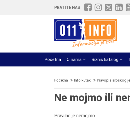
PRATITE NAS
Početna
O nama
Biznis katalog
Početna
Info kutak
Pravopis srpskog j
Ne mojmo ili n
Pravilno je nemojmo.