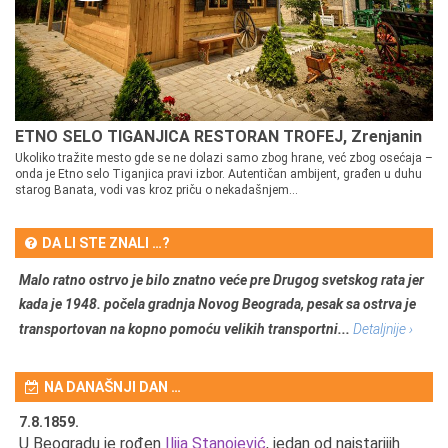
ETNO SELO TIGANJICA RESTORAN TROFEJ, Zrenjanin
Ukoliko tražite mesto gde se ne dolazi samo zbog hrane, već zbog osećaja –
onda je Etno selo Tiganjica pravi izbor. Autentičan ambijent, građen u duhu
starog Banata, vodi vas kroz priču o nekadašnjem...
DA LI STE ZNALI …?
Malo ratno ostrvo je bilo znatno veće pre Drugog svetskog rata jer
kada je 1948. počela gradnja Novog Beograda, pesak sa ostrva je
transportovan na kopno pomoću velikih transportni...
Detaljnije ›
NA DANAŠNJI DAN …
7.8.1859.
7.
U Beogradu je rođen
Ilija Stanojević
, jedan od najstarijih
U 