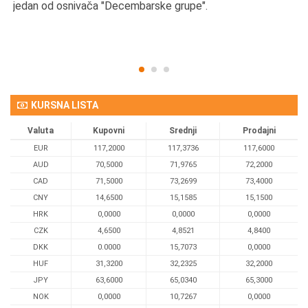
d
jedan od osnivača "Decembarske grupe".
KURSNA LISTA
Valuta
Kupovni
Srednji
Prodajni
EUR
117,2000
117,3736
117,6000
AUD
70,5000
71,9765
72,2000
CAD
71,5000
73,2699
73,4000
CNY
14,6500
15,1585
15,1500
HRK
0,0000
0,0000
0,0000
CZK
4,6500
4,8521
4,8400
DKK
0.0000
15,7073
0,0000
HUF
31,3200
32,2325
32,2000
JPY
63,6000
65,0340
65,3000
NOK
0,0000
10,7267
0,0000