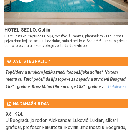
HOTEL SEDLO, Golija
U srcu netaknute prirode Golije, okružen šumama, planinskim vazduhom i
pejzažima koji ostavljaju bez daha, nalazi se Hotel Sedlo**** – mesto gde se
odmor pretvara u iskustvo koje želite da doživite po...
DA LI STE ZNALI …?
Topčider na turskom jeziku znači "tobodžijska dolina". Na tom
mestu su Turci počeli da liju topove za napad na utvrđeni Beograd
1521. godine. Knez Miloš Obrenović je 1831. godine z...
Detaljnije ›
NA DANAŠNJI DAN …
9.8.1924.
9.
U Beogradu je rođen Aleksandar Luković Lukijan, slikar i
Pr
grafičar, profesor Fakulteta likovnih umetnosti u Beogradu,
JA