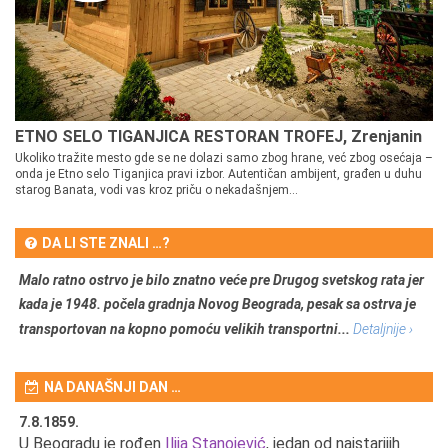
ETNO SELO TIGANJICA RESTORAN TROFEJ, Zrenjanin
Ukoliko tražite mesto gde se ne dolazi samo zbog hrane, već zbog osećaja –
onda je Etno selo Tiganjica pravi izbor. Autentičan ambijent, građen u duhu
starog Banata, vodi vas kroz priču o nekadašnjem...
DA LI STE ZNALI …?
Malo ratno ostrvo je bilo znatno veće pre Drugog svetskog rata jer
kada je 1948. počela gradnja Novog Beograda, pesak sa ostrva je
transportovan na kopno pomoću velikih transportni...
Detaljnije ›
NA DANAŠNJI DAN …
7.8.1859.
7.
U Beogradu je rođen
Ilija Stanojević
, jedan od najstarijih
U 