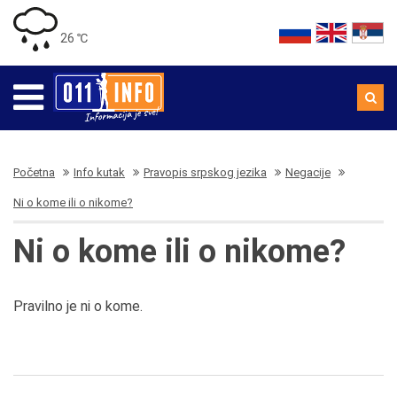
26 ℃
Početna
Info kutak
Pravopis srpskog jezika
Negacije
Ni o kome ili o nikome?
Ni o kome ili o nikome?
Pravilno je ni o kome.