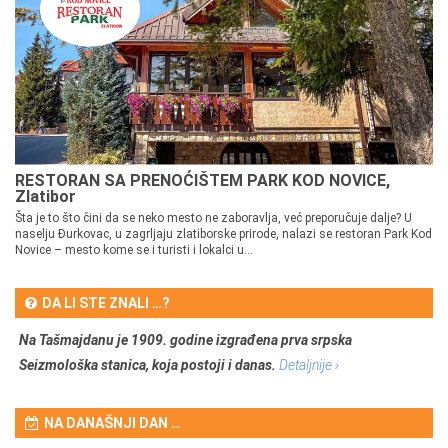
RESTORAN SA PRENOĆIŠTEM PARK KOD NOVICE,
Zlatibor
Šta je to što čini da se neko mesto ne zaboravlja, već preporučuje dalje? U
naselju Đurkovac, u zagrljaju zlatiborske prirode, nalazi se restoran Park Kod
Novice – mesto kome se i turisti i lokalci u...
DA LI STE ZNALI …?
Na Tašmajdanu je 1909. godine izgrađena prva srpska
Seizmološka stanica, koja postoji i danas.
Detaljnije ›
NA DANAŠNJI DAN …