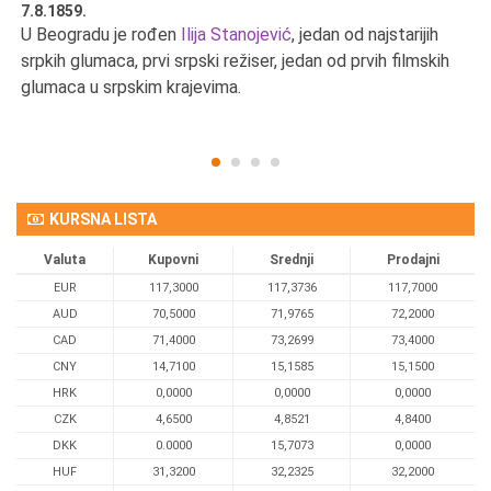
7.8.1859.
7.
U Beogradu je rođen
Ilija Stanojević
, jedan od najstarijih
U 
srpkih glumaca, prvi srpski režiser, jedan od prvih filmskih
red
glumaca u srpskim krajevima.
KURSNA LISTA
Valuta
Kupovni
Srednji
Prodajni
EUR
117,3000
117,3736
117,7000
AUD
70,5000
71,9765
72,2000
CAD
71,4000
73,2699
73,4000
CNY
14,7100
15,1585
15,1500
HRK
0,0000
0,0000
0,0000
CZK
4,6500
4,8521
4,8400
DKK
0.0000
15,7073
0,0000
HUF
31,3200
32,2325
32,2000