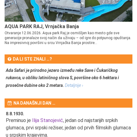
AQUA PARK RAJ, Vrnjačka Banja
Otvaranje 12.06.2026. Aqua park Raj je osmišljen kao mesto gde sve
generacije pronalaze svoj način da uživaju – od igre do potpunog opuštanja.
Na impresivnoj površini u srcu Vrnjačka Banja prostire...
DA LI STE ZNALI …?
Ada Safari je prirodno jezero između reke Save i Čukaričkog
rukavca, u obliku latiničnog slova S, površine oko 6 hektara i
prosečne dubine oko 2 metara.
Detaljnije ›
NA DANAŠNJI DAN …
8.8.1930.
8.
Preminuo je
Ilija Stanojević
, jedan od najstarijih srpkih
U 
u
glumaca, prvi srpski režiser, jedan od prvih filmskih glumaca
u srpskim krajevima.