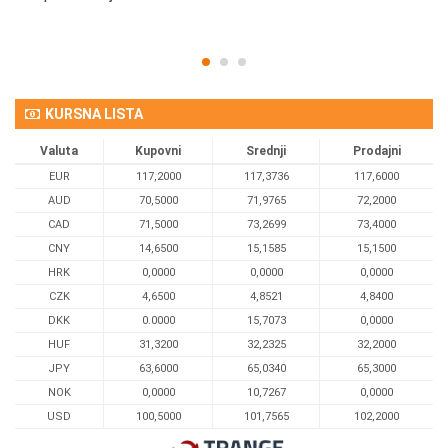
KURSNA LISTA
Valuta
Kupovni
Srednji
Prodajni
EUR
117,2000
117,3736
117,6000
AUD
70,5000
71,9765
72,2000
CAD
71,5000
73,2699
73,4000
CNY
14,6500
15,1585
15,1500
HRK
0,0000
0,0000
0,0000
CZK
4,6500
4,8521
4,8400
DKK
0.0000
15,7073
0,0000
HUF
31,3200
32,2325
32,2000
JPY
63,6000
65,0340
65,3000
NOK
0,0000
10,7267
0,0000
USD
100,5000
101,7565
102,2000