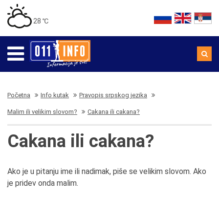
28 ℃
Početna
Info kutak
Pravopis srpskog jezika
Malim ili velikim slovom?
Cakana ili cakana?
Cakana ili cakana?
Ako je u pitanju ime ili nadimak, piše se velikim slovom. Ako
je pridev onda malim.