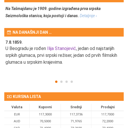
Na Tašmajdanu je 1909. godine izgrađena prva srpska
Seizmološka stanica, koja postoji i danas.
Detaljnije ›
NA DANAŠNJI DAN …
7.8.1859.
7.
U Beogradu je rođen
Ilija Stanojević
, jedan od najstarijih
U 
srpkih glumaca, prvi srpski režiser, jedan od prvih filmskih
red
glumaca u srpskim krajevima.
KURSNA LISTA
Valuta
Kupovni
Srednji
Prodajni
EUR
117,3000
117,3736
117,7000
AUD
70,5000
71,9765
72,2000