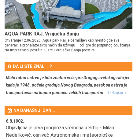
AQUA PARK RAJ, Vrnjačka Banja
Otvaranje 12.06.2026. Aqua park Raj je osmišljen kao mesto gde sve
generacije pronalaze svoj način da uživaju – od igre do potpunog opuštanja.
Na impresivnoj površini u srcu Vrnjačka Banja prostire...
DA LI STE ZNALI …?
Malo ratno ostrvo je bilo znatno veće pre Drugog svetskog rata jer
kada je 1948. počela gradnja Novog Beograda, pesak sa ostrva je
transportovan na kopno pomoću velikih transportni...
Detaljnije ›
NA DANAŠNJI DAN …
6.8.1902.
6.
Objavljena je prva prognoza vremena u Srbiji - Milan
Od
Nedeljković, osnivač Astronomske i meteorološke
SA