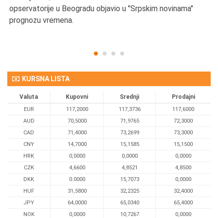
opservatorije u Beogradu objavio u "Srpskim novinama"
prognozu vremena.
KURSNA LISTA
Valuta
Kupovni
Srednji
Prodajni
EUR
117,2000
117,3736
117,6000
AUD
70,5000
71,9765
72,3000
CAD
71,4000
73,2699
73,3000
CNY
14,7000
15,1585
15,1500
HRK
0,0000
0,0000
0,0000
CZK
4,6600
4,8521
4,8500
DKK
0.0000
15,7073
0,0000
HUF
31,5800
32,2325
32,4000
JPY
64,0000
65,0340
65,4000
NOK
0,0000
10,7267
0,0000