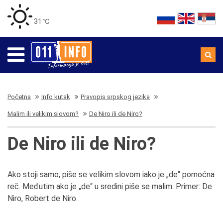
31 ℃
Početna
Info kutak
Pravopis srpskog jezika
Malim ili velikim slovom?
De Niro ili de Niro?
De Niro ili de Niro?
Ako stoji samo, piše se velikim slovom iako je „de“ pomoćna
reč. Međutim ako je „de“ u sredini piše se malim. Primer: De
Niro, Robert de Niro.