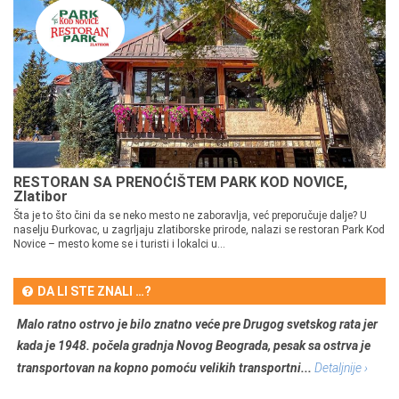
RESTORAN SA PRENOĆIŠTEM PARK KOD NOVICE,
Zlatibor
Šta je to što čini da se neko mesto ne zaboravlja, već preporučuje dalje? U
naselju Đurkovac, u zagrljaju zlatiborske prirode, nalazi se restoran Park Kod
Novice – mesto kome se i turisti i lokalci u...
DA LI STE ZNALI …?
Malo ratno ostrvo je bilo znatno veće pre Drugog svetskog rata jer
kada je 1948. počela gradnja Novog Beograda, pesak sa ostrva je
transportovan na kopno pomoću velikih transportni...
Detaljnije ›