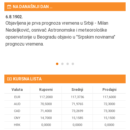
NA DANAŠNJI DAN …
6.8.1902.
6.
Objavljena je prva prognoza vremena u Srbiji - Milan
Od
Nedeljković, osnivač Astronomske i meteorološke
SA
opservatorije u Beogradu objavio u "Srpskim novinama"
prognozu vremena.
KURSNA LISTA
Valuta
Kupovni
Srednji
Prodajni
EUR
117,2000
117,3736
117,6000
AUD
70,5000
71,9765
72,3000
CAD
71,4000
73,2699
73,3000
CNY
14,7000
15,1585
15,1500
HRK
0,0000
0,0000
0,0000