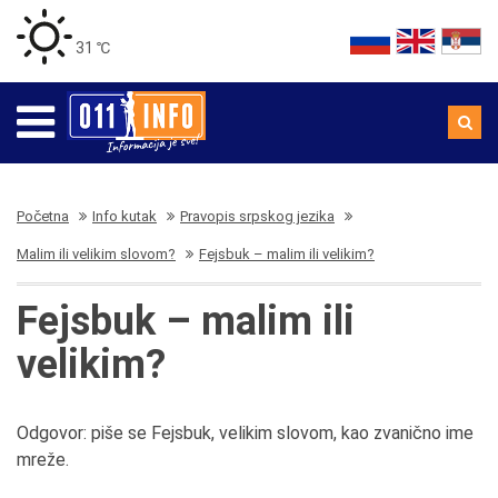
31 ℃
Početna
Info kutak
Pravopis srpskog jezika
Malim ili velikim slovom?
Fejsbuk – malim ili velikim?
Fejsbuk – malim ili
velikim?
Odgovor: piše se Fejsbuk, velikim slovom, kao zvanično ime
mreže.