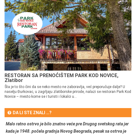
RESTORAN SA PRENOĆIŠTEM PARK KOD NOVICE,
Zlatibor
Šta je to što čini da se neko mesto ne zaboravlja, već preporučuje dalje? U
naselju Đurkovac, u zagrljaju zlatiborske prirode, nalazi se restoran Park Kod
Novice – mesto kome se i turisti i lokalci u...
DA LI STE ZNALI …?
Malo ratno ostrvo je bilo znatno veće pre Drugog svetskog rata jer
kada je 1948. počela gradnja Novog Beograda, pesak sa ostrva je