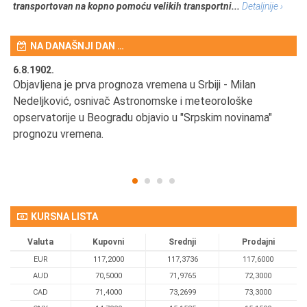
transportovan na kopno pomoću velikih transportni...
Detaljnije ›
NA DANAŠNJI DAN …
6.8.1902.
6.
Objavljena je prva prognoza vremena u Srbiji - Milan
Od
Nedeljković, osnivač Astronomske i meteorološke
SA
opservatorije u Beogradu objavio u "Srpskim novinama"
prognozu vremena.
KURSNA LISTA
Valuta
Kupovni
Srednji
Prodajni
EUR
117,2000
117,3736
117,6000
AUD
70,5000
71,9765
72,3000
CAD
71,4000
73,2699
73,3000