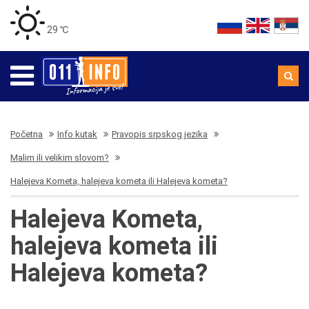
29 ℃
Početna
Info kutak
Pravopis srpskog jezika
Malim ili velikim slovom?
Halejeva Kometa, halejeva kometa ili Halejeva kometa?
Halejeva Kometa,
halejeva kometa ili
Halejeva kometa?