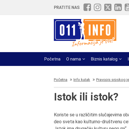
PRATITE NAS
Početna
O nama
Biznis katalog
Početna
Info kutak
Pravopis srpskog j
Istok ili istok?
Koriste se u različitim slučajevima o
deo sveta kao kulturno-društvenu cel
„Istok ima drugačiju kulturu nego mi“.