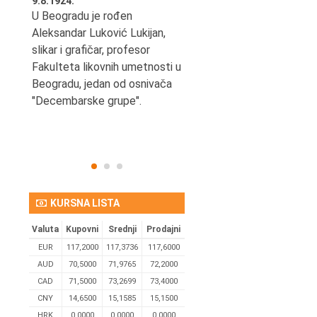
9.8.1924.
9.8.2013.
šao u
U Beogradu je rođen
Preminuo je Vladimir Šams,
e
Aleksandar Luković Lukijan,
mašinski inženjer, pilot,
vetni
slikar i grafičar, profesor
kapetan JAT-a,
Fakulteta likovnih umetnosti u
počasni predsednik Aero-
ih
Beogradu, jedan od osnivača
kluba "Naša krila".
užno
"Decembarske grupe".
KURSNA LISTA
Valuta
Kupovni
Srednji
Prodajni
EUR
117,2000
117,3736
117,6000
AUD
70,5000
71,9765
72,2000
CAD
71,5000
73,2699
73,4000
CNY
14,6500
15,1585
15,1500
HRK
0,0000
0,0000
0,0000