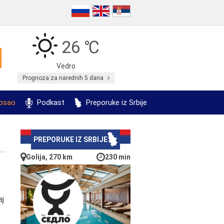
26 ℃
Vedro
Prognoza za narednih 5 dana
posao
Podkast
Preporuke iz Srbije
PREPORUKE IZ SRBIJE
Golija, 270 km
230 min
aj