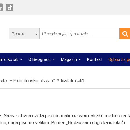
Biznis
Info kutak
O Beogradu
Magazin
Kontakt
Oglasi za 
ezika
Malim ili velikim slovom?
Istok ili istok?
ba. Nazive strana sveta pišemo malim slovom, ali ako mislimo na t
inu, onda pišemo velikim. Primer: „Hodao sam dugo ka istoku“ i