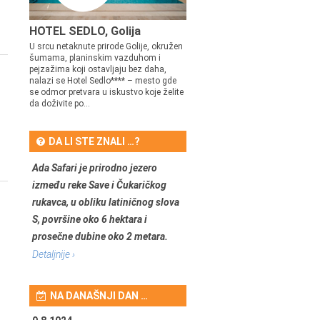
HOTEL SEDLO, Golija
U srcu netaknute prirode Golije, okružen
šumama, planinskim vazduhom i
pejzažima koji ostavljaju bez daha,
nalazi se Hotel Sedlo**** – mesto gde
se odmor pretvara u iskustvo koje želite
da doživite po...
DA LI STE ZNALI …?
Ada Safari je prirodno jezero
između reke Save i Čukaričkog
rukavca, u obliku latiničnog slova
S, površine oko 6 hektara i
prosečne dubine oko 2 metara.
Detaljnije ›
NA DANAŠNJI DAN …