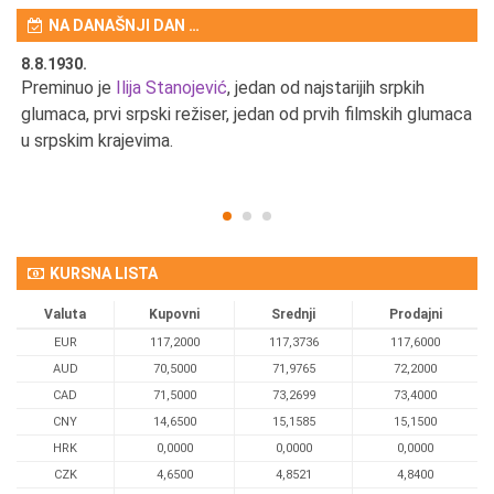
NA DANAŠNJI DAN …
8.8.1930.
8.
Preminuo je
Ilija Stanojević
, jedan od najstarijih srpkih
U 
u
glumaca, prvi srpski režiser, jedan od prvih filmskih glumaca
u srpskim krajevima.
KURSNA LISTA
Valuta
Kupovni
Srednji
Prodajni
EUR
117,2000
117,3736
117,6000
AUD
70,5000
71,9765
72,2000
CAD
71,5000
73,2699
73,4000
CNY
14,6500
15,1585
15,1500
HRK
0,0000
0,0000
0,0000
CZK
4,6500
4,8521
4,8400