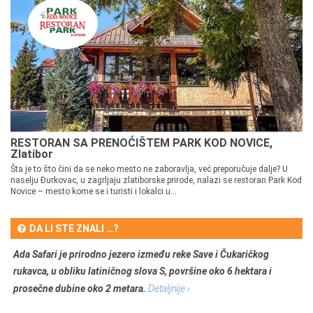
RESTORAN SA PRENOĆIŠTEM PARK KOD NOVICE,
Zlatibor
Šta je to što čini da se neko mesto ne zaboravlja, već preporučuje dalje? U
naselju Đurkovac, u zagrljaju zlatiborske prirode, nalazi se restoran Park Kod
Novice – mesto kome se i turisti i lokalci u...
DA LI STE ZNALI …?
Ada Safari je prirodno jezero između reke Save i Čukaričkog
rukavca, u obliku latiničnog slova S, površine oko 6 hektara i
prosečne dubine oko 2 metara.
Detaljnije ›