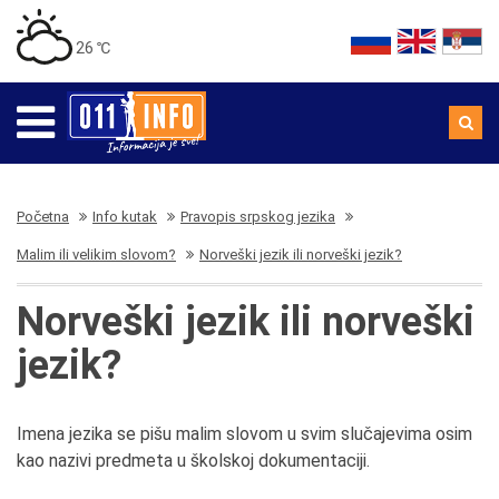
26 ℃
Početna
Info kutak
Pravopis srpskog jezika
Malim ili velikim slovom?
Norveški jezik ili norveški jezik?
Norveški jezik ili norveški
jezik?
Imena jezika se pišu malim slovom u svim slučajevima osim
kao nazivi predmeta u školskoj dokumentaciji.