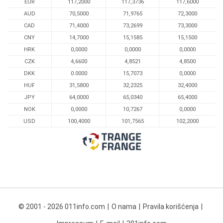
EUR
117,2000
117,3736
117,6000
AUD
70,5000
71,9765
72,3000
CAD
71,4000
73,2699
73,3000
CNY
14,7000
15,1585
15,1500
HRK
0,0000
0,0000
0,0000
CZK
4,6600
4,8521
4,8500
DKK
0.0000
15,7073
0,0000
HUF
31,5800
32,2325
32,4000
JPY
64,0000
65,0340
65,4000
NOK
0,0000
10,7267
0,0000
USD
100,4000
101,7565
102,2000
© 2001 - 2026 011info.com
O nama
Pravila korišćenja