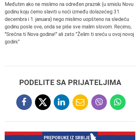
Međutim ako ne mislimo na određen praznik (u smislu Novu
godinu koju ćemo slaviti u noći između dolazećeg 31.
decembra i 1. januara) nego mislimo uopšteno na sledeću
godinu posle ove, onda se piše sve malim slovom. Recimo,
"Srećna ti Nova godina!" ali zato "Želim ti sreću u ovoj novoj
godini."
PODELITE SA PRIJATELJIMA
PREPORUKE IZ SRBIJE