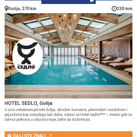
Golija, 270 km
230 min
HOTEL SEDLO, Golija
U srcu netaknute prirode Golije, okružen šumama, planinskim vazduhom i
pejzažima koji ostavljaju bez daha, nalazi se Hotel Sedlo**** – mesto gde se
odmor pretvara u iskustvo koje želite da doživite po...
DA LI STE ZNALI …?