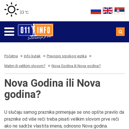
33 ℃
Početna
Info kutak
Pravopis srpskog jezika
Malim ili velikim slovom?
Nova Godina ili Nova godina?
Nova Godina ili Nova
godina?
U slučaju samog praznika primenjuje se ono opšte pravilo da
praznike od više reči treba pisati velikim slovom prve reči
ako ne sadrže vlastita imena, odnosno Nova godina.