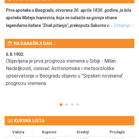
Prva apoteka u Beogradu, otvorena 30. aprila 1830. godine, je bila
apoteka Mateja Ivanovića, koja se nalazila sa gornje strane
legendarne kafane "Znak pitanja", prekoputa Saborne c...
Detaljnije ›
NA DANAŠNJI DAN …
6.8.1902.
6.
Objavljena je prva prognoza vremena u Srbiji - Milan
Od
Nedeljković, osnivač Astronomske i meteorološke
SA
opservatorije u Beogradu objavio u "Srpskim novinama"
prognozu vremena.
KURSNA LISTA
Valuta
Kupovni
Srednji
Prodajni