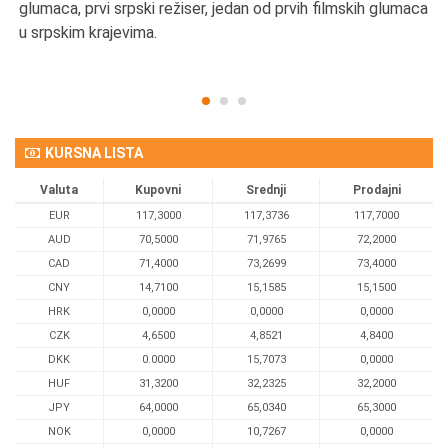
u
glumaca, prvi srpski režiser, jedan od prvih filmskih glumaca
u srpskim krajevima.
KURSNA LISTA
Valuta
Kupovni
Srednji
Prodajni
EUR
117,3000
117,3736
117,7000
AUD
70,5000
71,9765
72,2000
CAD
71,4000
73,2699
73,4000
CNY
14,7100
15,1585
15,1500
HRK
0,0000
0,0000
0,0000
CZK
4,6500
4,8521
4,8400
DKK
0.0000
15,7073
0,0000
HUF
31,3200
32,2325
32,2000
JPY
64,0000
65,0340
65,3000
NOK
0,0000
10,7267
0,0000