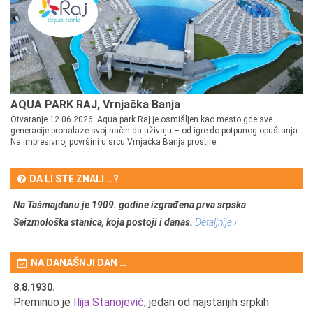
AQUA PARK RAJ, Vrnjačka Banja
Otvaranje 12.06.2026. Aqua park Raj je osmišljen kao mesto gde sve
generacije pronalaze svoj način da uživaju – od igre do potpunog opuštanja.
Na impresivnoj površini u srcu Vrnjačka Banja prostire...
DA LI STE ZNALI …?
Na Tašmajdanu je 1909. godine izgrađena prva srpska
Seizmološka stanica, koja postoji i danas.
Detaljnije ›
NA DANAŠNJI DAN …
8.8.1930.
8.
Preminuo je
Ilija Stanojević
, jedan od najstarijih srpkih
U 