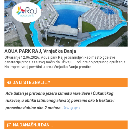
AQUA PARK RAJ, Vrnjačka Banja
Otvaranje 12.06.2026. Aqua park Raj je osmišljen kao mesto gde sve
generacije pronalaze svoj način da uživaju – od igre do potpunog opuštanja.
Na impresivnoj površini u srcu Vrnjačka Banja prostire...
DA LI STE ZNALI …?
Ada Safari je prirodno jezero između reke Save i Čukaričkog
rukavca, u obliku latiničnog slova S, površine oko 6 hektara i
prosečne dubine oko 2 metara.
Detaljnije ›
NA DANAŠNJI DAN …