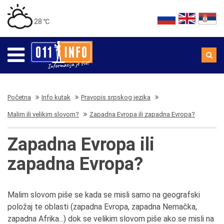
28 ℃
Početna
Info kutak
Pravopis srpskog jezika
Malim ili velikim slovom?
Zapadna Evropa ili zapadna Evropa?
Zapadna Evropa ili
zapadna Evropa?
Malim slovom piše se kada se misli samo na geografski
položaj te oblasti (zapadna Evropa, zapadna Nemačka,
zapadna Afrika...) dok se velikim slovom piše ako se misli na