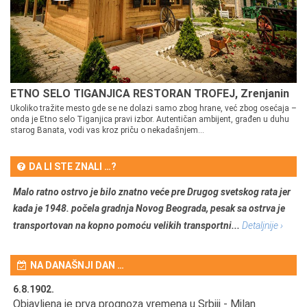
ETNO SELO TIGANJICA RESTORAN TROFEJ, Zrenjanin
Ukoliko tražite mesto gde se ne dolazi samo zbog hrane, već zbog osećaja –
onda je Etno selo Tiganjica pravi izbor. Autentičan ambijent, građen u duhu
starog Banata, vodi vas kroz priču o nekadašnjem...
DA LI STE ZNALI …?
Malo ratno ostrvo je bilo znatno veće pre Drugog svetskog rata jer
kada je 1948. počela gradnja Novog Beograda, pesak sa ostrva je
transportovan na kopno pomoću velikih transportni...
Detaljnije ›
NA DANAŠNJI DAN …
6.8.1902.
6.
Objavljena je prva prognoza vremena u Srbiji - Milan
Od