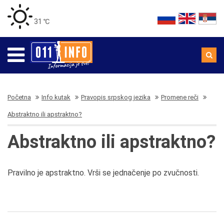
31 ℃
Početna
Info kutak
Pravopis srpskog jezika
Promene reči
Abstraktno ili apstraktno?
Abstraktno ili apstraktno?
Pravilno je apstraktno. Vrši se jednačenje po zvučnosti.