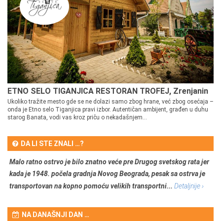
ETNO SELO TIGANJICA RESTORAN TROFEJ, Zrenjanin
Ukoliko tražite mesto gde se ne dolazi samo zbog hrane, već zbog osećaja –
onda je Etno selo Tiganjica pravi izbor. Autentičan ambijent, građen u duhu
starog Banata, vodi vas kroz priču o nekadašnjem...
DA LI STE ZNALI …?
Malo ratno ostrvo je bilo znatno veće pre Drugog svetskog rata jer
kada je 1948. počela gradnja Novog Beograda, pesak sa ostrva je
transportovan na kopno pomoću velikih transportni...
Detaljnije ›
NA DANAŠNJI DAN …