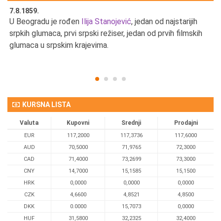
7.8.1859.
7.
U Beogradu je rođen
Ilija Stanojević
, jedan od najstarijih
U 
srpkih glumaca, prvi srpski režiser, jedan od prvih filmskih
red
glumaca u srpskim krajevima.
KURSNA LISTA
Valuta
Kupovni
Srednji
Prodajni
EUR
117,2000
117,3736
117,6000
AUD
70,5000
71,9765
72,3000
CAD
71,4000
73,2699
73,3000
CNY
14,7000
15,1585
15,1500
HRK
0,0000
0,0000
0,0000
CZK
4,6600
4,8521
4,8500
DKK
0.0000
15,7073
0,0000
HUF
31,5800
32,2325
32,4000