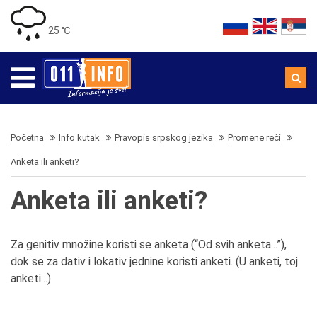
25 ℃
Početna
Info kutak
Pravopis srpskog jezika
Promene reči
Anketa ili anketi?
Anketa ili anketi?
Za genitiv množine koristi se anketa (“Od svih anketa...”),
dok se za dativ i lokativ jednine koristi anketi. (U anketi, toj
anketi...)