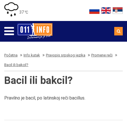
37 ℃
Početna
Info kutak
Pravopis srpskog jezika
Promene reči
Bacil ili bakcil?
Bacil ili bakcil?
Pravilno je bacil, po latinskoj reči bacillus.