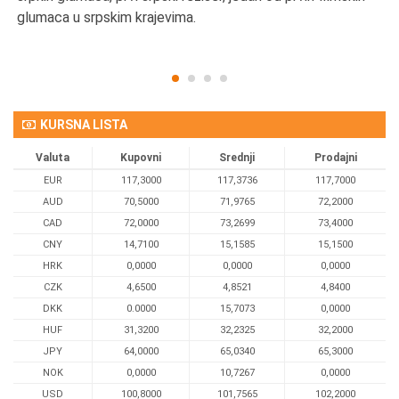
glumaca u srpskim krajevima.
KURSNA LISTA
Valuta
Kupovni
Srednji
Prodajni
EUR
117,3000
117,3736
117,7000
AUD
70,5000
71,9765
72,2000
CAD
72,0000
73,2699
73,4000
CNY
14,7100
15,1585
15,1500
HRK
0,0000
0,0000
0,0000
CZK
4,6500
4,8521
4,8400
DKK
0.0000
15,7073
0,0000
HUF
31,3200
32,2325
32,2000
JPY
64,0000
65,0340
65,3000
NOK
0,0000
10,7267
0,0000
USD
100,8000
101,7565
102,2000