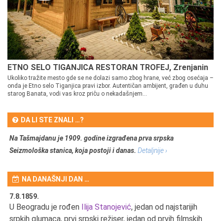
ETNO SELO TIGANJICA RESTORAN TROFEJ, Zrenjanin
Ukoliko tražite mesto gde se ne dolazi samo zbog hrane, već zbog osećaja –
onda je Etno selo Tiganjica pravi izbor. Autentičan ambijent, građen u duhu
starog Banata, vodi vas kroz priču o nekadašnjem...
DA LI STE ZNALI …?
Na Tašmajdanu je 1909. godine izgrađena prva srpska
Seizmološka stanica, koja postoji i danas.
Detaljnije ›
NA DANAŠNJI DAN …
7.8.1859.
7.
U Beogradu je rođen
Ilija Stanojević
, jedan od najstarijih
U 
srpkih glumaca, prvi srpski režiser, jedan od prvih filmskih
red