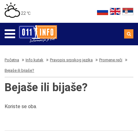
22 ℃
Početna
Info kutak
Pravopis srpskog jezika
Promene reči
Bejaše ili bijaše?
Bejaše ili bijaše?
Koriste se oba.