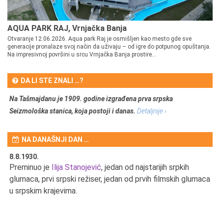
AQUA PARK RAJ, Vrnjačka Banja
Otvaranje 12.06.2026. Aqua park Raj je osmišljen kao mesto gde sve
generacije pronalaze svoj način da uživaju – od igre do potpunog opuštanja.
Na impresivnoj površini u srcu Vrnjačka Banja prostire...
DA LI STE ZNALI …?
Na Tašmajdanu je 1909. godine izgrađena prva srpska
Seizmološka stanica, koja postoji i danas.
Detaljnije ›
NA DANAŠNJI DAN …
8.8.1930.
8.
Preminuo je
Ilija Stanojević
, jedan od najstarijih srpkih
U 
u
glumaca, prvi srpski režiser, jedan od prvih filmskih glumaca
u srpskim krajevima.