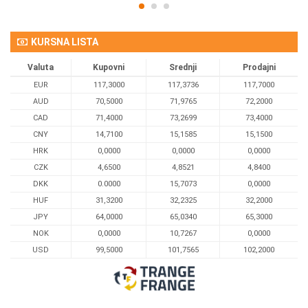
KURSNA LISTA
Valuta
Kupovni
Srednji
Prodajni
EUR
117,3000
117,3736
117,7000
AUD
70,5000
71,9765
72,2000
CAD
71,4000
73,2699
73,4000
CNY
14,7100
15,1585
15,1500
HRK
0,0000
0,0000
0,0000
CZK
4,6500
4,8521
4,8400
DKK
0.0000
15,7073
0,0000
HUF
31,3200
32,2325
32,2000
JPY
64,0000
65,0340
65,3000
NOK
0,0000
10,7267
0,0000
USD
99,5000
101,7565
102,2000