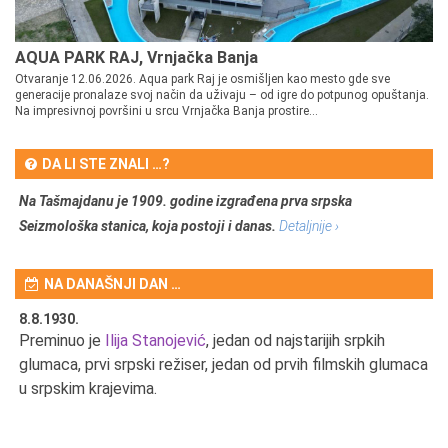
AQUA PARK RAJ, Vrnjačka Banja
Otvaranje 12.06.2026. Aqua park Raj je osmišljen kao mesto gde sve
generacije pronalaze svoj način da uživaju – od igre do potpunog opuštanja.
Na impresivnoj površini u srcu Vrnjačka Banja prostire...
DA LI STE ZNALI …?
Na Tašmajdanu je 1909. godine izgrađena prva srpska
Seizmološka stanica, koja postoji i danas.
Detaljnije ›
NA DANAŠNJI DAN …
8.8.1930.
8.
Preminuo je
Ilija Stanojević
, jedan od najstarijih srpkih
U 
u
glumaca, prvi srpski režiser, jedan od prvih filmskih glumaca
u srpskim krajevima.