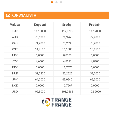
KURSNA LISTA
Valuta
Kupovni
Srednji
Prodajni
EUR
117,3000
117,3736
117,7000
AUD
70,5000
71,9765
72,2000
CAD
71,4000
73,2699
73,4000
CNY
14,7100
15,1585
15,1500
HRK
0,0000
0,0000
0,0000
CZK
4,6500
4,8521
4,8400
DKK
0.0000
15,7073
0,0000
HUF
31,3200
32,2325
32,2000
JPY
64,0000
65,0340
65,3000
NOK
0,0000
10,7267
0,0000
USD
99,5000
101,7565
102,2000