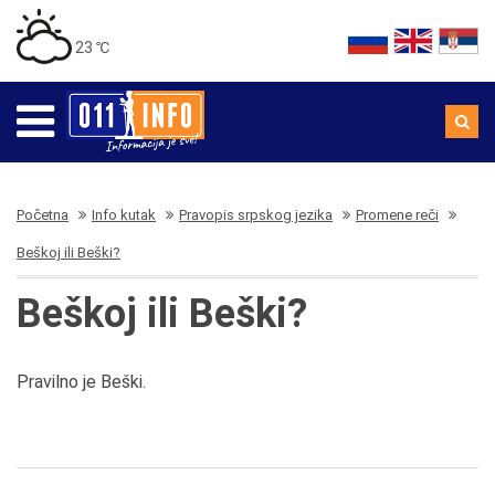
23 ℃
Početna
Info kutak
Pravopis srpskog jezika
Promene reči
Beškoj ili Beški?
Beškoj ili Beški?
Pravilno je Beški.