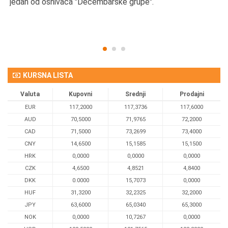
d
jedan od osnivača "Decembarske grupe".
KURSNA LISTA
Valuta
Kupovni
Srednji
Prodajni
EUR
117,2000
117,3736
117,6000
AUD
70,5000
71,9765
72,2000
CAD
71,5000
73,2699
73,4000
CNY
14,6500
15,1585
15,1500
HRK
0,0000
0,0000
0,0000
CZK
4,6500
4,8521
4,8400
DKK
0.0000
15,7073
0,0000
HUF
31,3200
32,2325
32,2000
JPY
63,6000
65,0340
65,3000
NOK
0,0000
10,7267
0,0000