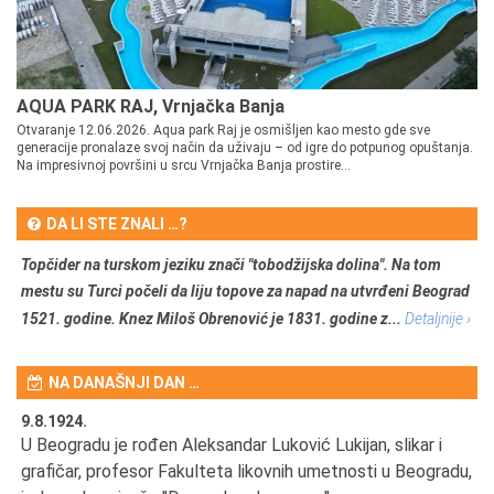
AQUA PARK RAJ, Vrnjačka Banja
Otvaranje 12.06.2026. Aqua park Raj je osmišljen kao mesto gde sve
generacije pronalaze svoj način da uživaju – od igre do potpunog opuštanja.
Na impresivnoj površini u srcu Vrnjačka Banja prostire...
DA LI STE ZNALI …?
Topčider na turskom jeziku znači "tobodžijska dolina". Na tom
mestu su Turci počeli da liju topove za napad na utvrđeni Beograd
1521. godine. Knez Miloš Obrenović je 1831. godine z...
Detaljnije ›
NA DANAŠNJI DAN …
9.8.1924.
9.
U Beogradu je rođen Aleksandar Luković Lukijan, slikar i
Pr
grafičar, profesor Fakulteta likovnih umetnosti u Beogradu,
JA