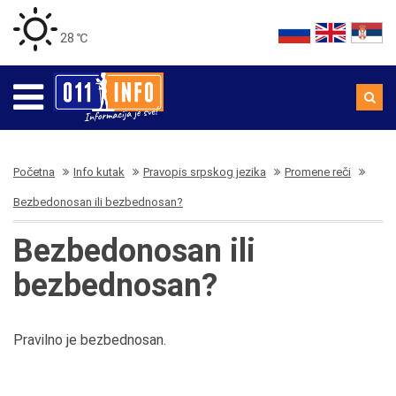
28 ℃
Početna
Info kutak
Pravopis srpskog jezika
Promene reči
Bezbedonosan ili bezbednosan?
Bezbedonosan ili
bezbednosan?
Pravilno je bezbednosan.