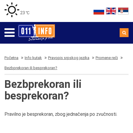
23 ℃
Početna
Info kutak
Pravopis srpskog jezika
Promene reči
Bezbprekoran ili besprekoran?
Bezbprekoran ili
besprekoran?
Pravilno je besprekoran, zbog jednačenja po zvučnosti.