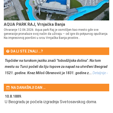
AQUA PARK RAJ, Vrnjačka Banja
Otvaranje 12.06.2026. Aqua park Raj je osmišljen kao mesto gde sve
generacije pronalaze svoj način da uživaju – od igre do potpunog opuštanja.
Na impresivnoj površini u srcu Vrnjačka Banja prostire...
DA LI STE ZNALI …?
Topčider na turskom jeziku znači "tobodžijska dolina". Na tom
mestu su Turci počeli da liju topove za napad na utvrđeni Beograd
1521. godine. Knez Miloš Obrenović je 1831. godine z...
Detaljnije ›
NA DANAŠNJI DAN …
10.8.1889.
10
U Beogradu je počela izgradnja Svetosavskog doma.
Ut
Om