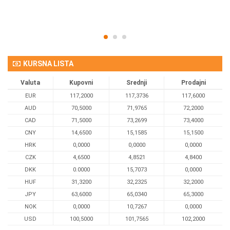
KURSNA LISTA
Valuta
Kupovni
Srednji
Prodajni
EUR
117,2000
117,3736
117,6000
AUD
70,5000
71,9765
72,2000
CAD
71,5000
73,2699
73,4000
CNY
14,6500
15,1585
15,1500
HRK
0,0000
0,0000
0,0000
CZK
4,6500
4,8521
4,8400
DKK
0.0000
15,7073
0,0000
HUF
31,3200
32,2325
32,2000
JPY
63,6000
65,0340
65,3000
NOK
0,0000
10,7267
0,0000
USD
100,5000
101,7565
102,2000