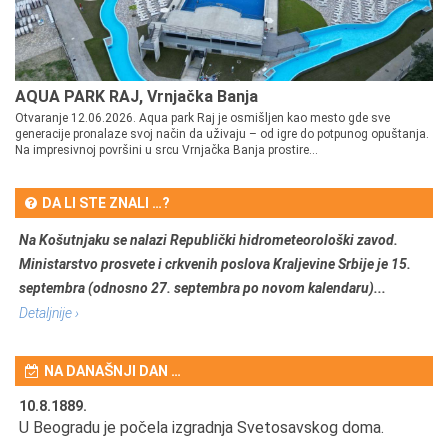
AQUA PARK RAJ, Vrnjačka Banja
Otvaranje 12.06.2026. Aqua park Raj je osmišljen kao mesto gde sve
generacije pronalaze svoj način da uživaju – od igre do potpunog opuštanja.
Na impresivnoj površini u srcu Vrnjačka Banja prostire...
DA LI STE ZNALI …?
Na Košutnjaku se nalazi Republički hidrometeorološki zavod.
Ministarstvo prosvete i crkvenih poslova Kraljevine Srbije je 15.
septembra (odnosno 27. septembra po novom kalendaru)...
Detaljnije ›
NA DANAŠNJI DAN …
10.8.1889.
10
U Beogradu je počela izgradnja Svetosavskog doma.
Ut