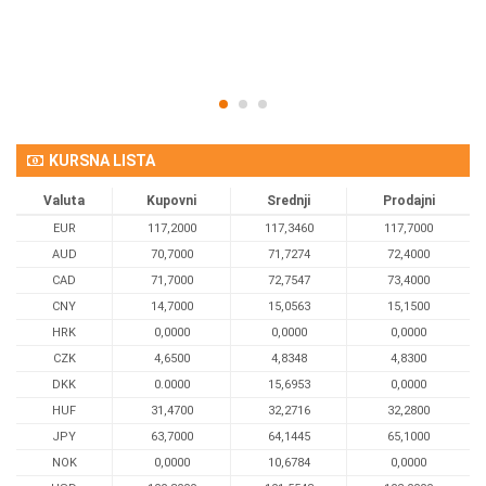
Om
KURSNA LISTA
Valuta
Kupovni
Srednji
Prodajni
EUR
117,2000
117,3460
117,7000
AUD
70,7000
71,7274
72,4000
CAD
71,7000
72,7547
73,4000
CNY
14,7000
15,0563
15,1500
HRK
0,0000
0,0000
0,0000
CZK
4,6500
4,8348
4,8300
DKK
0.0000
15,6953
0,0000
HUF
31,4700
32,2716
32,2800
JPY
63,7000
64,1445
65,1000
NOK
0,0000
10,6784
0,0000