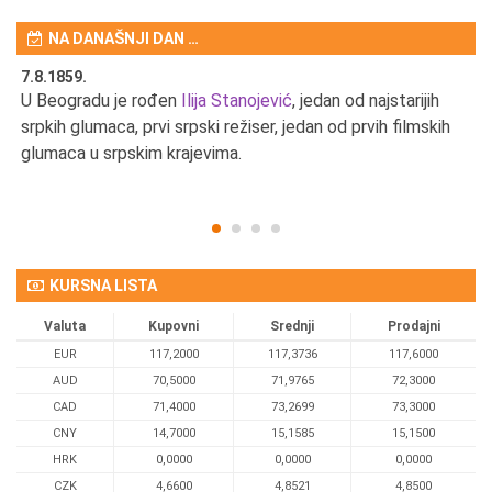
NA DANAŠNJI DAN …
7.8.1859.
7.
U Beogradu je rođen
Ilija Stanojević
, jedan od najstarijih
U 
srpkih glumaca, prvi srpski režiser, jedan od prvih filmskih
red
glumaca u srpskim krajevima.
KURSNA LISTA
Valuta
Kupovni
Srednji
Prodajni
EUR
117,2000
117,3736
117,6000
AUD
70,5000
71,9765
72,3000
CAD
71,4000
73,2699
73,3000
CNY
14,7000
15,1585
15,1500
HRK
0,0000
0,0000
0,0000
CZK
4,6600
4,8521
4,8500