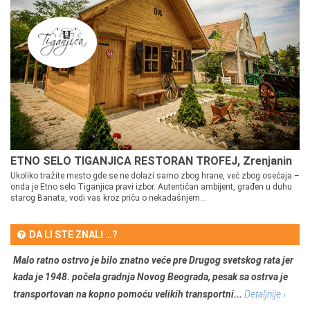
ETNO SELO TIGANJICA RESTORAN TROFEJ, Zrenjanin
Ukoliko tražite mesto gde se ne dolazi samo zbog hrane, već zbog osećaja –
onda je Etno selo Tiganjica pravi izbor. Autentičan ambijent, građen u duhu
starog Banata, vodi vas kroz priču o nekadašnjem...
DA LI STE ZNALI …?
Malo ratno ostrvo je bilo znatno veće pre Drugog svetskog rata jer
kada je 1948. počela gradnja Novog Beograda, pesak sa ostrva je
transportovan na kopno pomoću velikih transportni...
Detaljnije ›