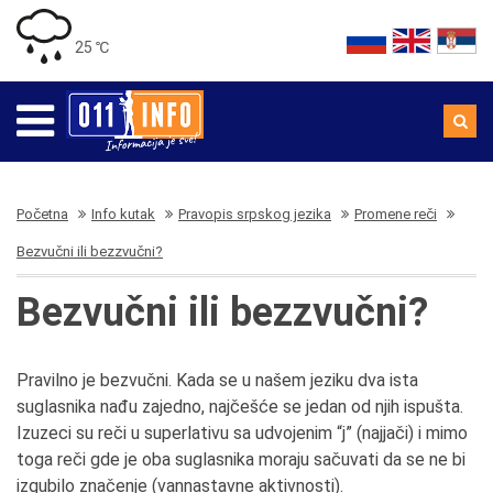
25 ℃
Početna
Info kutak
Pravopis srpskog jezika
Promene reči
Bezvučni ili bezzvučni?
Bezvučni ili bezzvučni?
Pravilno je bezvučni. Kada se u našem jeziku dva ista
suglasnika nađu zajedno, najčešće se jedan od njih ispušta.
Izuzeci su reči u superlativu sa udvojenim “j” (najjači) i mimo
toga reči gde je oba suglasnika moraju sačuvati da se ne bi
izgubilo značenje (vannastavne aktivnosti).