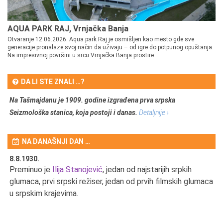
AQUA PARK RAJ, Vrnjačka Banja
Otvaranje 12.06.2026. Aqua park Raj je osmišljen kao mesto gde sve
generacije pronalaze svoj način da uživaju – od igre do potpunog opuštanja.
Na impresivnoj površini u srcu Vrnjačka Banja prostire...
DA LI STE ZNALI …?
Na Tašmajdanu je 1909. godine izgrađena prva srpska
Seizmološka stanica, koja postoji i danas.
Detaljnije ›
NA DANAŠNJI DAN …
8.8.1930.
8.
Preminuo je
Ilija Stanojević
, jedan od najstarijih srpkih
U 
u
glumaca, prvi srpski režiser, jedan od prvih filmskih glumaca
u srpskim krajevima.