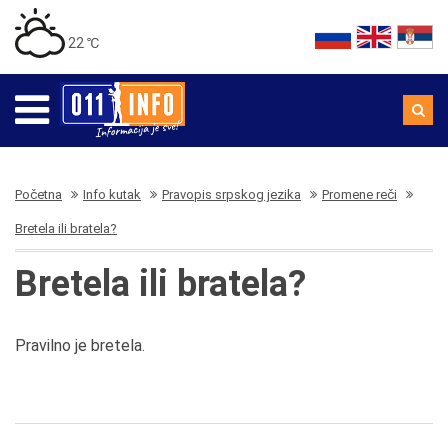
22 ℃
Početna
Info kutak
Pravopis srpskog jezika
Promene reči
Bretela ili bratela?
Bretela ili bratela?
Pravilno je bretela.