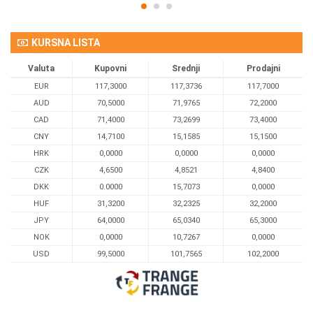
KURSNA LISTA
Valuta
Kupovni
Srednji
Prodajni
EUR
117,3000
117,3736
117,7000
AUD
70,5000
71,9765
72,2000
CAD
71,4000
73,2699
73,4000
CNY
14,7100
15,1585
15,1500
HRK
0,0000
0,0000
0,0000
CZK
4,6500
4,8521
4,8400
DKK
0.0000
15,7073
0,0000
HUF
31,3200
32,2325
32,2000
JPY
64,0000
65,0340
65,3000
NOK
0,0000
10,7267
0,0000
USD
99,5000
101,7565
102,2000