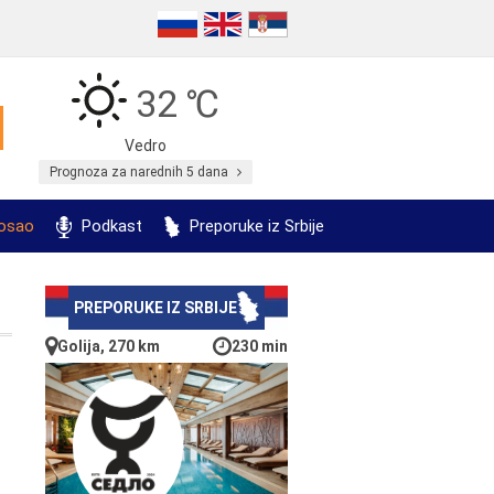
32 ℃
Vedro
Prognoza za narednih 5 dana
posao
Podkast
Preporuke iz Srbije
PREPORUKE IZ SRBIJE
Golija, 270 km
230 min