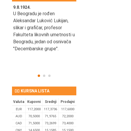
9.8.1924.
9.8.2013.
šao u
U Beogradu je rođen
Preminuo je Vladimir Šams,
e
Aleksandar Luković Lukijan,
mašinski inženjer, pilot,
vetni
slikar i grafičar, profesor
kapetan JAT-a,
Fakulteta likovnih umetnosti u
počasni predsednik Aero-
ih
Beogradu, jedan od osnivača
kluba "Naša krila".
užno
"Decembarske grupe".
KURSNA LISTA
Valuta
Kupovni
Srednji
Prodajni
EUR
117,2000
117,3736
117,6000
AUD
70,5000
71,9765
72,2000
CAD
71,5000
73,2699
73,4000
CNY
14,6500
15,1585
15,1500