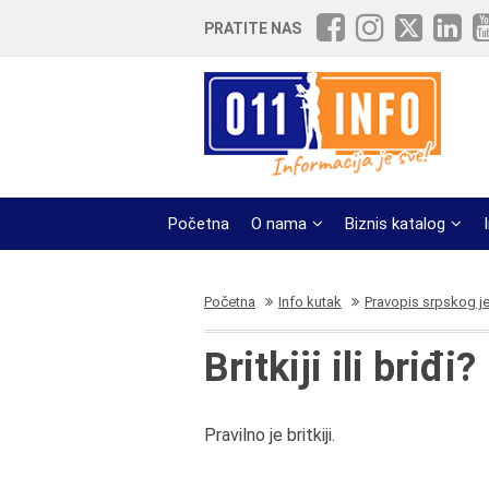
PRATITE NAS
Početna
O nama
Biznis katalog
Početna
Info kutak
Pravopis srpskog j
Britkiji ili briđi?
Pravilno je britkiji.