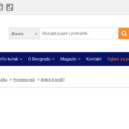
Biznis
Info kutak
O Beogradu
Magazin
Kontakt
Oglasi za 
ezika
Promene reči
Britkiji ili briđi?