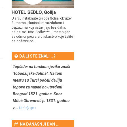
HOTEL SEDLO, Golija
U srcu netaknute prirode Golije, okružen
šumama, planinskim vazduhom i
pejzažima koji ostavljaju bez daha,
nalazi se Hotel Sedlo**** – mesto gde
se odmor pretvara u iskustvo koje želite
da doživite po...
DA LI STE ZNALI …?
Topčider na turskom jeziku znači
"tobodžijska dolina". Na tom
mestu su Turci počeli da liju
topove za napad na utvrđeni
Beograd 1521. godine. Knez
Miloš Obrenović je 1831. godine
z...
Detaljnije ›
NA DANAŠNJI DAN …