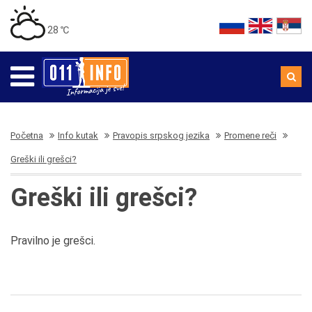
28 ℃
Početna
Info kutak
Pravopis srpskog jezika
Promene reči
Greški ili grešci?
Greški ili grešci?
Pravilno je grešci.