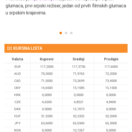
u
glumaca, prvi srpski režiser, jedan od prvih filmskih glumaca
u srpskim krajevima.
KURSNA LISTA
Valuta
Kupovni
Srednji
Prodajni
EUR
117,2000
117,3736
117,6000
AUD
70,5000
71,9765
72,2000
CAD
71,5000
73,2699
73,4000
CNY
14,6500
15,1585
15,1500
HRK
0,0000
0,0000
0,0000
CZK
4,6500
4,8521
4,8400
DKK
0.0000
15,7073
0,0000
HUF
31,3200
32,2325
32,2000
JPY
63,6000
65,0340
65,3000
NOK
0,0000
10,7267
0,0000