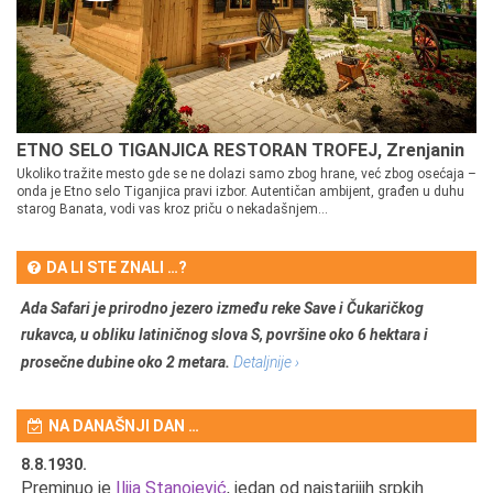
ETNO SELO TIGANJICA RESTORAN TROFEJ, Zrenjanin
Ukoliko tražite mesto gde se ne dolazi samo zbog hrane, već zbog osećaja –
onda je Etno selo Tiganjica pravi izbor. Autentičan ambijent, građen u duhu
starog Banata, vodi vas kroz priču o nekadašnjem...
DA LI STE ZNALI …?
Ada Safari je prirodno jezero između reke Save i Čukaričkog
rukavca, u obliku latiničnog slova S, površine oko 6 hektara i
prosečne dubine oko 2 metara.
Detaljnije ›
NA DANAŠNJI DAN …
8.8.1930.
8.
Preminuo je
Ilija Stanojević
, jedan od najstarijih srpkih
U 