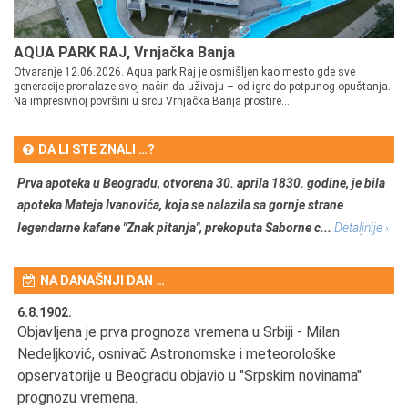
AQUA PARK RAJ, Vrnjačka Banja
Otvaranje 12.06.2026. Aqua park Raj je osmišljen kao mesto gde sve
generacije pronalaze svoj način da uživaju – od igre do potpunog opuštanja.
Na impresivnoj površini u srcu Vrnjačka Banja prostire...
DA LI STE ZNALI …?
Prva apoteka u Beogradu, otvorena 30. aprila 1830. godine, je bila
apoteka Mateja Ivanovića, koja se nalazila sa gornje strane
legendarne kafane "Znak pitanja", prekoputa Saborne c...
Detaljnije ›
NA DANAŠNJI DAN …
6.8.1902.
6.
Objavljena je prva prognoza vremena u Srbiji - Milan
Od
Nedeljković, osnivač Astronomske i meteorološke
SA
opservatorije u Beogradu objavio u "Srpskim novinama"
prognozu vremena.