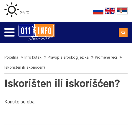
26 ℃
Početna
Info kutak
Pravopis srpskog jezika
Promene reči
Iskorišten ili iskorišćen?
Iskorišten ili iskorišćen?
Koriste se oba.