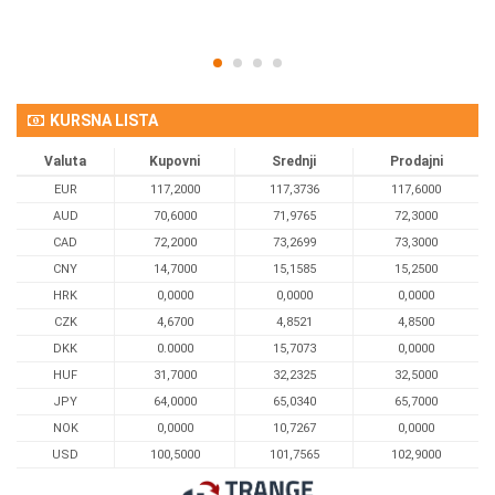
KURSNA LISTA
Valuta
Kupovni
Srednji
Prodajni
EUR
117,2000
117,3736
117,6000
AUD
70,6000
71,9765
72,3000
CAD
72,2000
73,2699
73,3000
CNY
14,7000
15,1585
15,2500
HRK
0,0000
0,0000
0,0000
CZK
4,6700
4,8521
4,8500
DKK
0.0000
15,7073
0,0000
HUF
31,7000
32,2325
32,5000
JPY
64,0000
65,0340
65,7000
NOK
0,0000
10,7267
0,0000
USD
100,5000
101,7565
102,9000