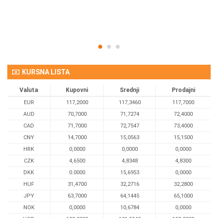
Om
KURSNA LISTA
Valuta
Kupovni
Srednji
Prodajni
EUR
117,2000
117,3460
117,7000
AUD
70,7000
71,7274
72,4000
CAD
71,7000
72,7547
73,4000
CNY
14,7000
15,0563
15,1500
HRK
0,0000
0,0000
0,0000
CZK
4,6500
4,8348
4,8300
DKK
0.0000
15,6953
0,0000
HUF
31,4700
32,2716
32,2800
JPY
63,7000
64,1445
65,1000
NOK
0,0000
10,6784
0,0000