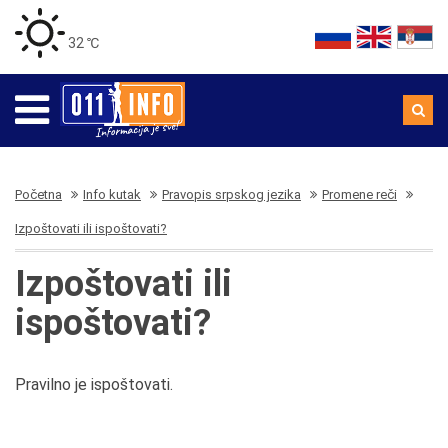
32 ℃
Početna
Info kutak
Pravopis srpskog jezika
Promene reči
Izpoštovati ili ispoštovati?
Izpoštovati ili
ispoštovati?
Pravilno je ispoštovati.