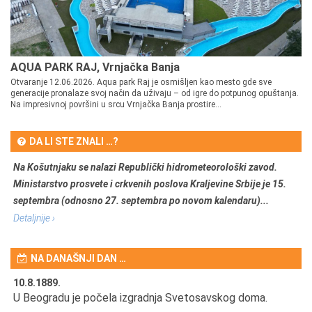
AQUA PARK RAJ, Vrnjačka Banja
Otvaranje 12.06.2026. Aqua park Raj je osmišljen kao mesto gde sve
generacije pronalaze svoj način da uživaju – od igre do potpunog opuštanja.
Na impresivnoj površini u srcu Vrnjačka Banja prostire...
DA LI STE ZNALI …?
Na Košutnjaku se nalazi Republički hidrometeorološki zavod.
Ministarstvo prosvete i crkvenih poslova Kraljevine Srbije je 15.
septembra (odnosno 27. septembra po novom kalendaru)...
Detaljnije ›
NA DANAŠNJI DAN …
10.8.1889.
10
U Beogradu je počela izgradnja Svetosavskog doma.
Ut