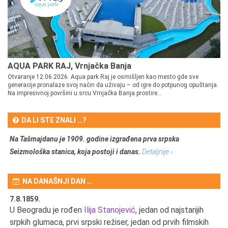
AQUA PARK RAJ, Vrnjačka Banja
Otvaranje 12.06.2026. Aqua park Raj je osmišljen kao mesto gde sve
generacije pronalaze svoj način da uživaju – od igre do potpunog opuštanja.
Na impresivnoj površini u srcu Vrnjačka Banja prostire...
DA LI STE ZNALI …?
Na Tašmajdanu je 1909. godine izgrađena prva srpska
Seizmološka stanica, koja postoji i danas.
Detaljnije ›
NA DANAŠNJI DAN …
7.8.1859.
7.
U Beogradu je rođen
Ilija Stanojević
, jedan od najstarijih
U 
srpkih glumaca, prvi srpski režiser, jedan od prvih filmskih
red