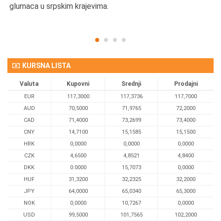
glumaca u srpskim krajevima.
KURSNA LISTA
Valuta
Kupovni
Srednji
Prodajni
EUR
117,3000
117,3736
117,7000
AUD
70,5000
71,9765
72,2000
CAD
71,4000
73,2699
73,4000
CNY
14,7100
15,1585
15,1500
HRK
0,0000
0,0000
0,0000
CZK
4,6500
4,8521
4,8400
DKK
0.0000
15,7073
0,0000
HUF
31,3200
32,2325
32,2000
JPY
64,0000
65,0340
65,3000
NOK
0,0000
10,7267
0,0000
USD
99,5000
101,7565
102,2000