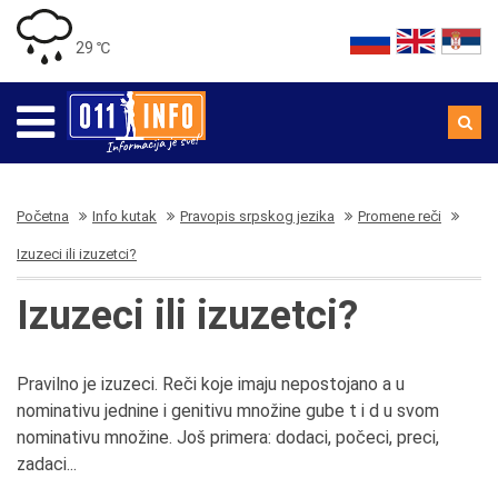
29 ℃
Početna
Info kutak
Pravopis srpskog jezika
Promene reči
Izuzeci ili izuzetci?
Izuzeci ili izuzetci?
Pravilno je izuzeci. Reči koje imaju nepostojano a u
nominativu jednine i genitivu množine gube t i d u svom
nominativu množine. Još primera: dodaci, počeci, preci,
zadaci...